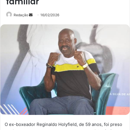
familiar
Mande
Redação
16/02/2026
um
e-
mail
O ex-boxeador Reginaldo Holyfield, de 59 anos, foi preso