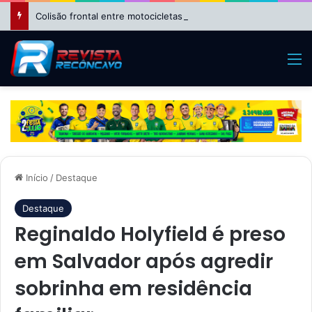
Colisão frontal entre motocicletas deixa feridos no bairro da Suzana, em Cruz das Almas
M
Início
/
Destaque
Destaque
Reginaldo Holyfield é preso
em Salvador após agredir
sobrinha em residência