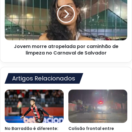
atropelada
por
caminhão
de
limpeza
no
Carnaval
Jovem morre atropelada por caminhão de
de
Salvador
limpeza no Carnaval de Salvador
Artigos Relacionados
No Barradão é diferente:
Colisão frontal entre