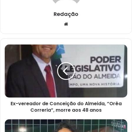
Redação
Website
Ex-
vereador
de
Conceição
do
Almeida,
“Orêa
Correria”,
morre
Ex-vereador de Conceição do Almeida, “Orêa
aos
48
Correria”, morre aos 48 anos
anos
Jovem
morre