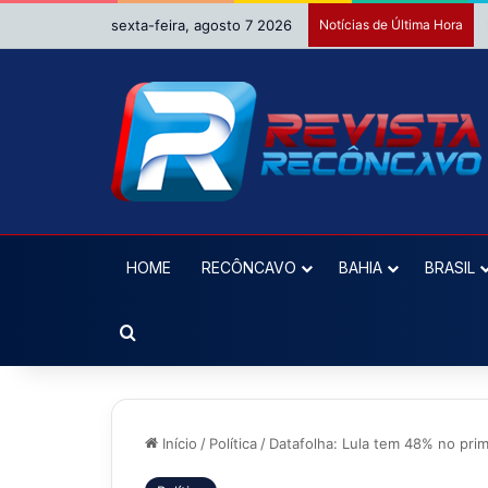
sexta-feira, agosto 7 2026
Notícias de Última Hora
HOME
RECÔNCAVO
BAHIA
BRASIL
Procurar por
Início
/
Política
/
Datafolha: Lula tem 48% no pri