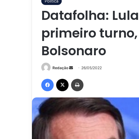
Política
Datafolha: Lul
primeiro turno
Bolsonaro
Mande
Redação
26/05/2022
um
Facebook
X
Imprimir
e-
mail