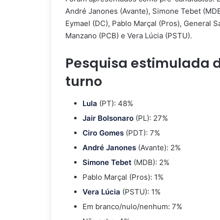
André Janones (Avante), Simone Tebet (MDB), 
Eymael (DC), Pablo Marçal (Pros), General S
Manzano (PCB) e Vera Lúcia (PSTU).
Pesquisa estimulada de
turno
Lula
(PT): 48%
Jair Bolsonaro
(PL): 27%
Ciro Gomes
(PDT): 7%
André Janones
(Avante): 2%
Simone Tebet
(MDB): 2%
Pablo Marçal (Pros): 1%
Vera Lúcia
(PSTU): 1%
Em branco/nulo/nenhum: 7%