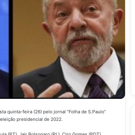
ta quinta-feira (26) pelo jornal “Folha de S.Paulo”
 eleição presidencial de 2022.
la (PT), Jair Bolsonaro (PL), Ciro Gomes (PDT),