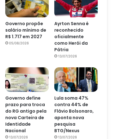
Governo propõe
Ayrton Senna é
salário mínimo de
reconhecido
R$ 1.717 em 2027
oficialmente
como Herói da
05/08/2026
Pátria
13/07/2026
Governo define
Lula soma 47%
prazo para troca
contra 44% de
do RG antigo pela
Flávio Bolsonaro,
nova Carteira de
aponta nova
Identidade
pesquisa
Nacional
BTG/Nexus
13/07/2026
13/07/2026