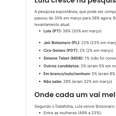
Lula cresce na pesqu
A pesquisa espontânea, que pode ser compar
passou de 30% em março para 38% agora. Bo
levantamento atual:
Lula (PT):
38% (30% em março)
Jair Bolsonaro (PL):
22% (23% em març
Ciro Gomes (PDT):
2% (2% em março)
Simone Tebet (MDB):
1% (não foi cons
Outros candidatos:
3% (eram 5% em m
Em branco/nulo/nenhum:
5% (eram 8%
Não sabe:
29% (eram 32% em março)
Onde cada um vai mel
Segundo o Datafolha, Lula vence Bolsonaro:
Entre as mulheres (49% a 23%);