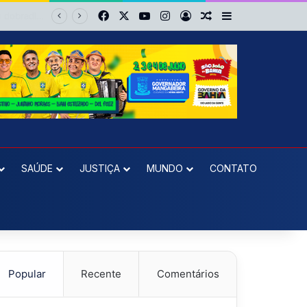
Facebook
X
YouTube
Instagram
Entrar
Artigo aleatório
Barra Lateral
No Barradão é diferente: Vitória dá show, vira sobre Athletico-PR e avança às quartas da Copa do Brasil
SAÚDE
JUSTIÇA
MUNDO
CONTATO
Popular
Recente
Comentários