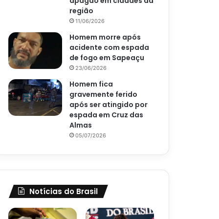
apagão em cidades da
região
11/06/2026
Homem morre após
acidente com espada
de fogo em Sapeaçu
23/06/2026
Homem fica
gravemente ferido
após ser atingido por
espada em Cruz das
Almas
05/07/2026
Notícias do Brasil