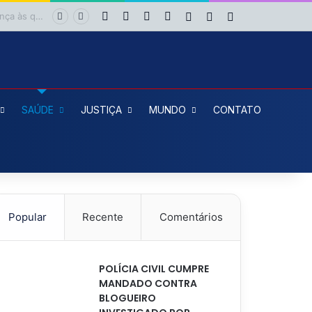
Facebook
X
YouTube
Instagram
Entrar
Artigo aleatório
Barra Lateral
Colisão frontal entre motocicletas deixa feridos no bairro da Suzana, em Cruz das Almas
SAÚDE
JUSTIÇA
MUNDO
CONTATO
Popular
Recente
Comentários
POLÍCIA CIVIL CUMPRE
MANDADO CONTRA
BLOGUEIRO