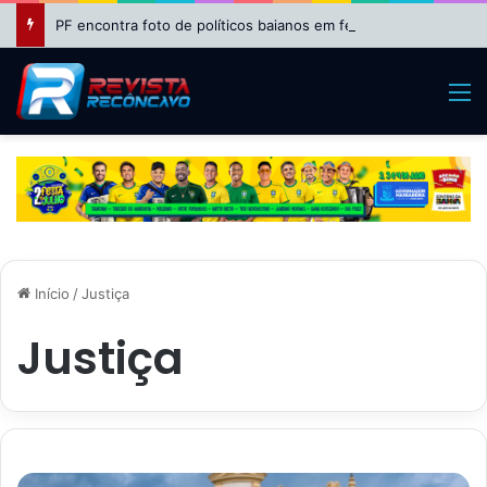
PF encontra foto de políticos baianos em festa com advogado investigado no caso do INSS
M
Início
/
Justiça
Justiça