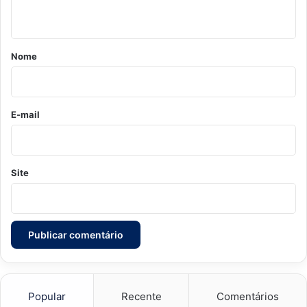
t
á
r
Nome
i
o
*
E-mail
Site
Popular
Recente
Comentários