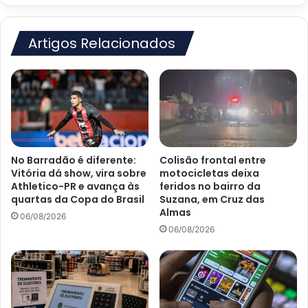
Almas
Artigos Relacionados
No Barradão é diferente:
Colisão frontal entre
Vitória dá show, vira sobre
motocicletas deixa
Athletico-PR e avança às
feridos no bairro da
quartas da Copa do Brasil
Suzana, em Cruz das
Almas
06/08/2026
06/08/2026