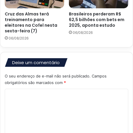
Cruz das Almas terá
Brasileiros perderam R$
treinamento para
62,5 bilhões com bets em
eleitores na Cofel nesta
2025, aponta estudo
sexta-feira (7)
06/08/2026
06/08/2026
Deixe um comentário
O seu endereço de e-mail não será publicado.
Campos
obrigatórios são marcados com
*
C
o
m
e
n