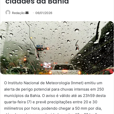
cidades da Bahia
Mande
Redação
06/01/2026
um
e-
mail
O Instituto Nacional de Meteorologia (Inmet) emitiu um
alerta de perigo potencial para chuvas intensas em 250
municípios da Bahia. O aviso é válido até as 23h59 desta
quarta-feira (7) e prevê precipitações entre 20 e 30
milímetros por hora, podendo chegar a 50 mm por dia,