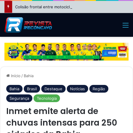
Colisão frontal entre motocicletas deixa feridos no bairro da Suzana, em Cruz das Almas
M
Início
/
Bahia
Bahia
Brasil
Destaque
Notícias
Região
Segurança
Tecnologia
Inmet emite alerta de
chuvas intensas para 250