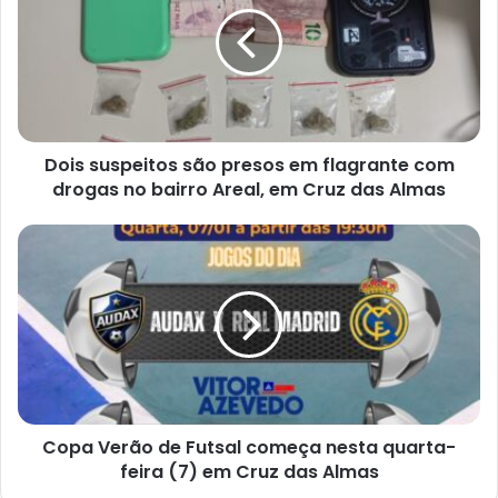
presos
em
flagrante
com
drogas
no
Dois suspeitos são presos em flagrante com
bairro
Areal,
drogas no bairro Areal, em Cruz das Almas
em
Cruz
Copa
das
Verão
Almas
de
Futsal
começa
nesta
quarta-
feira
(7)
Copa Verão de Futsal começa nesta quarta-
em
Cruz
feira (7) em Cruz das Almas
das