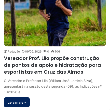
Redação
09/02/2026
0
106
Vereador Prof. Lilo propõe construção
de pontos de apoio e hidratação para
esportistas em Cruz das Almas
O Vereador e Professor Lilo (William José Lordelo Silva),
apresentará na sessão desta segunda (09), as Indicações nº
10/2026 e…
Leia mais »