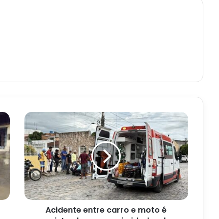
Acidente
entre
carro
e
moto
é
registrado
nas
proximidades
Acidente entre carro e moto é
da
Biblioteca