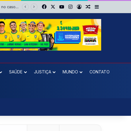
Facebook
X
YouTube
Instagram
Entrar
Artigo aleatório
Barra Lateral
reeleição
SAÚDE
JUSTIÇA
MUNDO
CONTATO