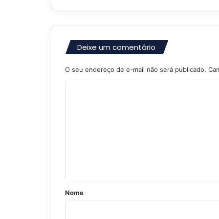
Deixe um comentário
O seu endereço de e-mail não será publicado.
Cam
C
o
m
e
n
t
á
r
Nome
i