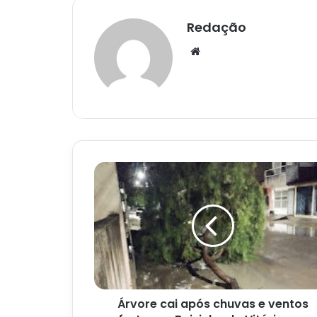
Redação
Website
Árvore
cai
após
chuvas
e
ventos
fortes
na
Baixinha
Árvore cai após chuvas e ventos
da
Vitória,