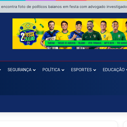
E pede ao TRE da Bahia impugnação da candidatura de Binho Galinha à 
SEGURANÇA
POLÍTICA
ESPORTES
EDUCAÇÃO