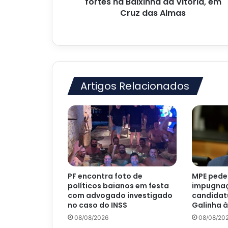
fortes na Baixinha da Vitória, em
em
Cruz das Almas
Cruz
das
Almas
Artigos Relacionados
PF encontra foto de
MPE pede 
políticos baianos em festa
impugna
com advogado investigado
candidat
no caso do INSS
Galinha à
08/08/2026
08/08/20