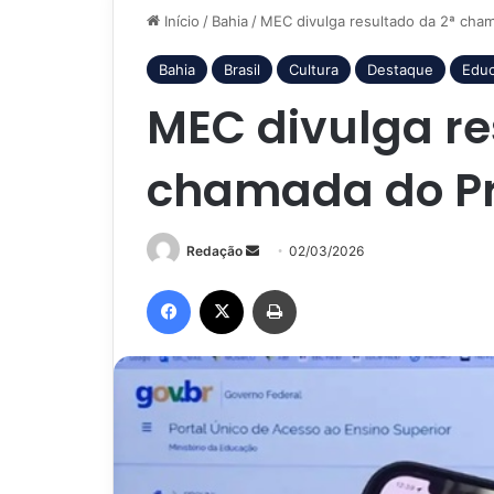
Início
/
Bahia
/
MEC divulga resultado da 2ª cha
Bahia
Brasil
Cultura
Destaque
Edu
MEC divulga re
chamada do Pr
Mande
Redação
02/03/2026
um
Facebook
X
Imprimir
e-
mail