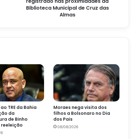
registrado nas proximidades da
Municipal
Biblioteca Municipal de Cruz das
de
Almas
Cruz
das
Almas
ao TRE da Bahia
Moraes nega visita dos
ção da
filhos a Bolsonaro no Dia
ura de Binho
dos Pais
 reeleição
08/08/2026
26