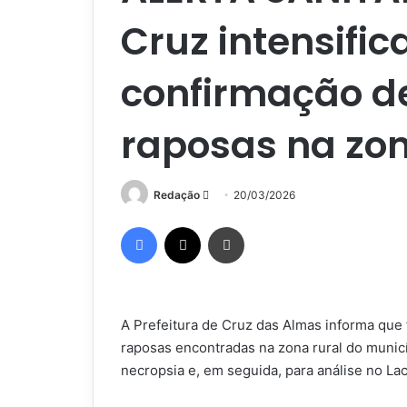
Cruz intensifi
confirmação d
raposas na zon
Mande
Redação
20/03/2026
um
Facebook
X
Imprimir
e-
mail
A Prefeitura de Cruz das Almas informa que 
raposas encontradas na zona rural do municí
necropsia e, em seguida, para análise no La