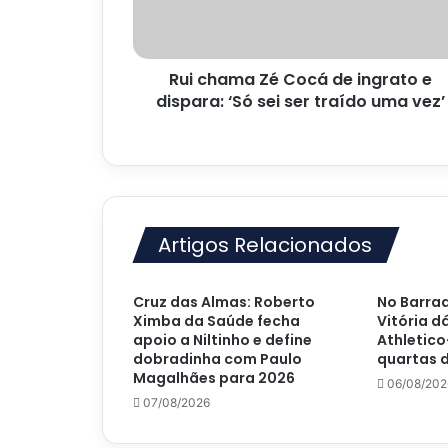
e
dispara:
‘Só
Rui chama Zé Cocá de ingrato e
sei
ser
dispara: ‘Só sei ser traído uma vez’
traído
uma
vez’
Artigos Relacionados
Cruz das Almas: Roberto
No Barrad
Ximba da Saúde fecha
Vitória d
apoio a Niltinho e define
Athletico
dobradinha com Paulo
quartas d
Magalhães para 2026
06/08/202
07/08/2026