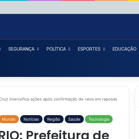
SEGURANÇA
POLÍTICA
ESPORTES
EDUCAÇÃO
ruz intensifica ações após confirmação de raiva em raposas
Mundo
Notícias
Região
Saúde
Tecnologia
IO: Prefeitura de