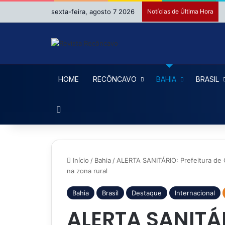
sexta-feira, agosto 7 2026
Notícias de Última Hora
HOME
RECÔNCAVO
BAHIA
BRASIL
Procurar por
Início
/
Bahia
/
ALERTA SANITÁRIO: Prefeitura de C
na zona rural
Bahia
Brasil
Destaque
Internacional
ALERTA SANITÁR