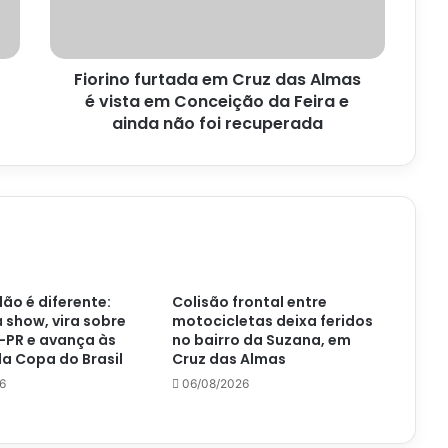
é
vista
em
Fiorino furtada em Cruz das Almas
Conceição
da
é vista em Conceição da Feira e
Feira
ainda não foi recuperada
e
ainda
não
foi
recuperada
ão é diferente:
Colisão frontal entre
á show, vira sobre
motocicletas deixa feridos
-PR e avança às
no bairro da Suzana, em
a Copa do Brasil
Cruz das Almas
6
06/08/2026