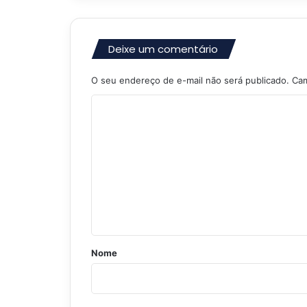
Deixe um comentário
O seu endereço de e-mail não será publicado.
Cam
C
o
m
e
n
t
á
r
Nome
i
o