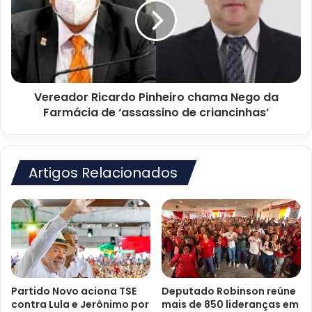
chama
Nego
da
Farmácia
de
‘assassino
Vereador Ricardo Pinheiro chama Nego da
de
criancinhas’
Farmácia de ‘assassino de criancinhas’
Artigos Relacionados
Partido Novo aciona TSE
Deputado Robinson reúne
contra Lula e Jerônimo por
mais de 850 lideranças em