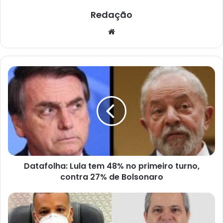
Redação
Website
Datafolha:
Lula
tem
48%
no
primeiro
turno,
contra
27%
Datafolha: Lula tem 48% no primeiro turno,
de
Bolsonaro
contra 27% de Bolsonaro
Vereador
Ricardo
Pinheiro