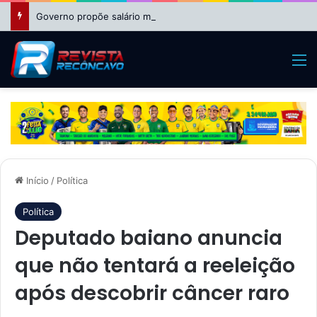
Governo propõe salário mínimo de R$ 1.717 em 2027
M
Início
/
Política
Política
Deputado baiano anuncia
que não tentará a reeleição
após descobrir câncer raro