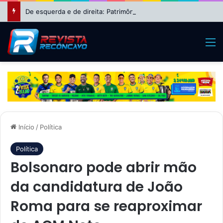
De esquerda e de direita: Patrimônio de Wagner cresce 630% e o de Nikolas Ferreira dispara 8.850% após períodos na política
M
Início
/
Política
Política
Bolsonaro pode abrir mão
da candidatura de João
Roma para se reaproximar