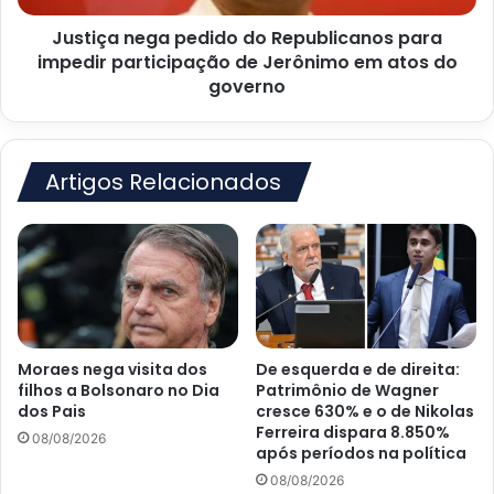
de
Justiça nega pedido do Republicanos para
Jerônimo
em
impedir participação de Jerônimo em atos do
atos
governo
do
governo
Artigos Relacionados
Moraes nega visita dos
De esquerda e de direita:
filhos a Bolsonaro no Dia
Patrimônio de Wagner
dos Pais
cresce 630% e o de Nikolas
Ferreira dispara 8.850%
08/08/2026
após períodos na política
08/08/2026