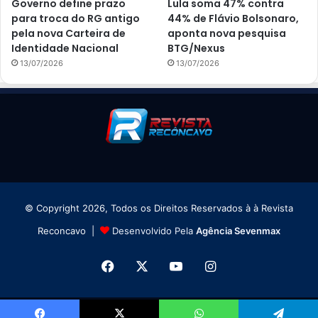
Governo define prazo
Lula soma 47% contra
para troca do RG antigo
44% de Flávio Bolsonaro,
pela nova Carteira de
aponta nova pesquisa
Identidade Nacional
BTG/Nexus
13/07/2026
13/07/2026
© Copyright 2026, Todos os Direitos Reservados à à Revista
Reconcavo |
Desenvolvido Pela
Agência Sevenmax
Facebook
X
YouTube
Instagram