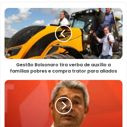
Gestão
Bolsonaro
tira
verba
de
auxílio
a
famílias
pobres
Gestão Bolsonaro tira verba de auxílio a
e
compra
famílias pobres e compra trator para aliados
trator
para
Justiça
aliados
nega
pedido
do
Republicanos
para
impedir
participação