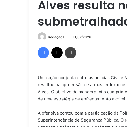
Alves resulta 
submetralhado
Mande
Redação
11/02/2026
um
Facebook
X
Imprimir
e-
mail
Uma ação conjunta entre as polícias Civil e M
resultou na apreensão de armas, entorpecen
Alves. O objetivo da manobra foi o cumpri
de uma estratégia de enfrentamento à crimin
A ofensiva contou com a participação da Políc
Superintendência de Segurança Pública. O r