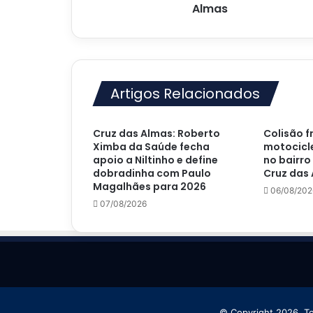
Almas
Almas
Artigos Relacionados
Cruz das Almas: Roberto
Colisão f
Ximba da Saúde fecha
motocicle
apoio a Niltinho e define
no bairro
dobradinha com Paulo
Cruz das
Magalhães para 2026
06/08/202
07/08/2026
© Copyright 2026, T