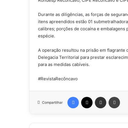
Rondesp Recôncavo, CIPE Recôncavo e CIPE
Durante as diligências, as forças de seguranç
itens apreendidos estão 01 submetralhadora
calibres; porções de cocaína e embalagens 
espécie.
A operação resultou na prisão em flagrante
Delegacia Territorial para prestar esclare
para as medidas cabíveis.
#RevistaRecôncavo
Facebook
X
Compartilhar via e-mail
Impr
Compartilhar