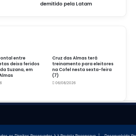
demitido
demitido pela Latam
pela
Latam
rontal entre
Cruz das Almas terá
tas deixa feridos
treinamento para eleitores
 da Suzana, em
na Cofel nesta sexta-feira
 Almas
(7)
6
06/08/2026
odos os Direitos Reservados à à Revista Reconcavo |
Desenvolvido P