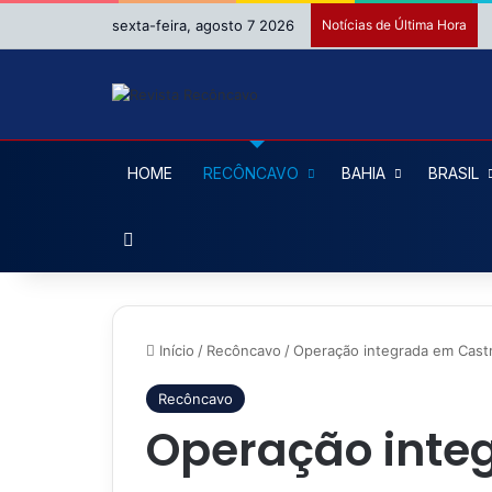
sexta-feira, agosto 7 2026
Notícias de Última Hora
HOME
RECÔNCAVO
BAHIA
BRASIL
Procurar por
Início
/
Recôncavo
/
Operação integrada em Castr
Recôncavo
Operação inte