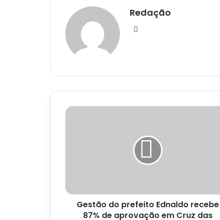
Redação
Website
Gestão
do
prefeito
Ednaldo
recebe
87%
de
aprovação
em
Gestão do prefeito Ednaldo recebe
Cruz
das
87% de aprovação em Cruz das