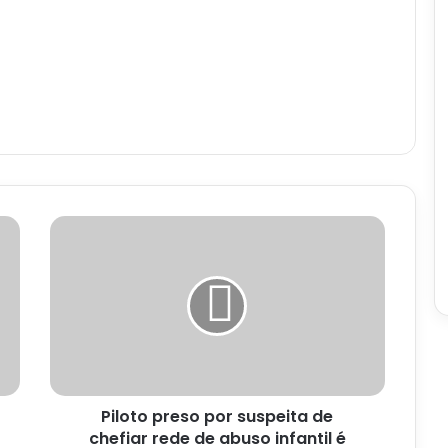
Piloto
preso
por
suspeita
de
chefiar
rede
de
abuso
Piloto preso por suspeita de
infantil
é
chefiar rede de abuso infantil é