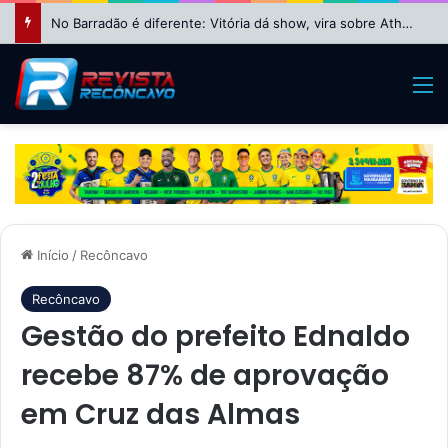
No Barradão é diferente: Vitória dá show, vira sobre Athletico-PR e avança às quartas da Copa do Brasil
M
Início
/
Recôncavo
Recôncavo
Gestão do prefeito Ednaldo
recebe 87% de aprovação
em Cruz das Almas