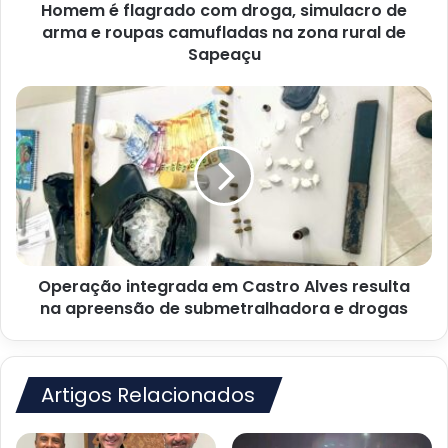
Homem é flagrado com droga, simulacro de
roupas
camufladas
arma e roupas camufladas na zona rural de
na
Sapeaçu
zona
rural
Operação
de
integrada
Sapeaçu
em
Castro
Alves
resulta
na
apreensão
de
Operação integrada em Castro Alves resulta
submetralhadora
e
na apreensão de submetralhadora e drogas
drogas
Artigos Relacionados