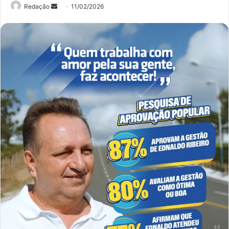
Mande
Redação
11/02/2026
um
e-
mail