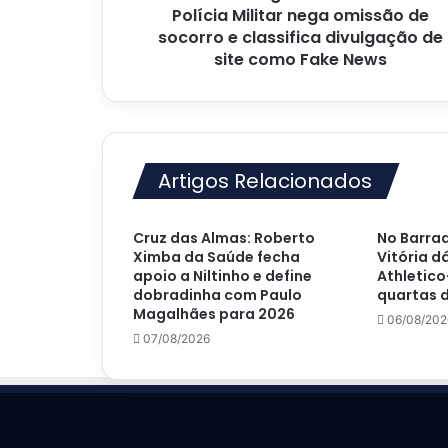
socorro
Polícia Militar nega omissão de
e
socorro e classifica divulgação de
classifica
site como Fake News
divulgação
de
site
como
Fake
Artigos Relacionados
News
Cruz das Almas: Roberto
No Barrad
Ximba da Saúde fecha
Vitória d
apoio a Niltinho e define
Athletico
dobradinha com Paulo
quartas d
Magalhães para 2026
06/08/202
07/08/2026