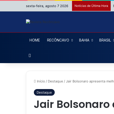
sexta-feira, agosto 7 2026
Notícias de Última Hora
HOME
RECÔNCAVO
BAHIA
BRASIL
Procurar por
Início
/
Destaque
/
Jair Bolsonaro apresenta melh
Destaque
Jair Bolsonaro