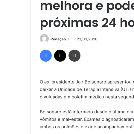
melhora e pode
próximas 24 h
Mande
Redação
23/03/2026
um
Facebook
X
Imprimir
e-
mail
O ex-presidente Jair Bolsonaro apresentou 
deixar a Unidade de Terapia Intensiva (UTI
divulgadas em boletim médico nesta segunda
Bolsonaro está internado desde o último di
vômitos e mal-estar. Exames diagnosticaram
ambos os pulmões e exige acompanhamento 