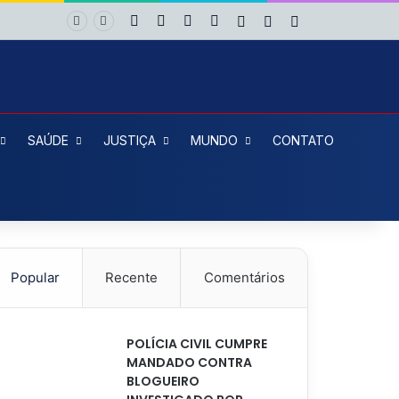
Facebook
X
YouTube
Instagram
Entrar
Artigo aleatório
Barra Lateral
No Barradão é diferente: Vitória dá show, vira sobre Athletico-PR e avança às quartas da Copa do Brasil
SAÚDE
JUSTIÇA
MUNDO
CONTATO
Popular
Recente
Comentários
POLÍCIA CIVIL CUMPRE
MANDADO CONTRA
BLOGUEIRO