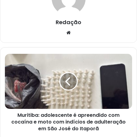
Redação
Website
Muritiba:
adolescente
é
apreendido
com
cocaína
e
moto
com
Muritiba: adolescente é apreendido com
indícios
de
cocaína e moto com indícios de adulteração
adulteração
em São José do Itaporã
em