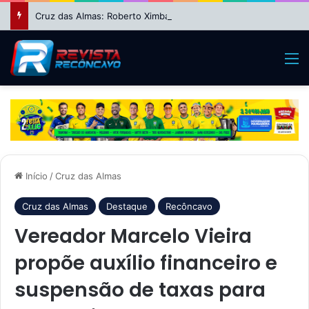
Cruz das Almas: Roberto Ximba da Saúde fecha apoio a Niltinho e define dobradinha com Paulo Magalhães para 2026
M
Início
/
Cruz das Almas
Cruz das Almas
Destaque
Recôncavo
Vereador Marcelo Vieira
propõe auxílio financeiro e
suspensão de taxas para