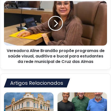
São
Vereadora
José
Aline
do
Brandão
Itaporã
propõe
programas
de
saúde
visual,
auditiva
Vereadora Aline Brandão propõe programas de
e
bucal
saúde visual, auditiva e bucal para estudantes
para
da rede municipal de Cruz das Almas
estudantes
da
rede
municipal
Artigos Relacionados
de
Cruz
das
Almas