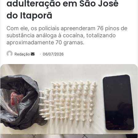
adulteração em São José
do Itaporã
Com ele, os policiais apreenderam 76 pinos de
substância análoga à cocaína, totalizando
aproximadamente 70 gramas.
Mande
Redação
06/07/2026
um
e-
mail