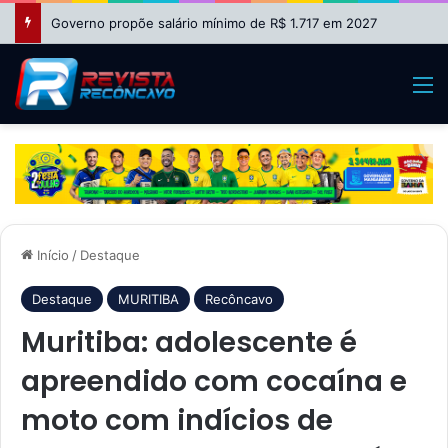
Governo propõe salário mínimo de R$ 1.717 em 2027
M
Início
/
Destaque
Destaque
MURITIBA
Recôncavo
Muritiba: adolescente é
apreendido com cocaína e
moto com indícios de