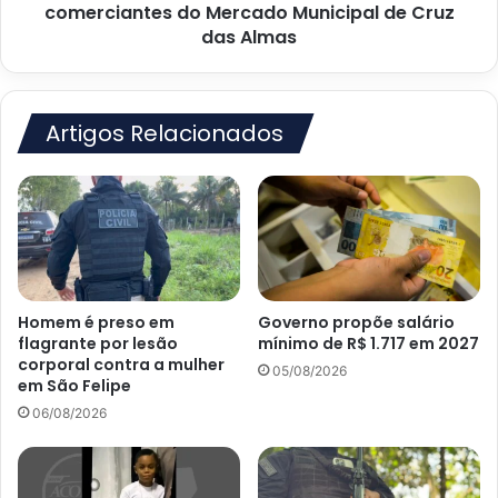
comerciantes
comerciantes do Mercado Municipal de Cruz
do
das Almas
Mercado
Municipal
de
Cruz
Artigos Relacionados
das
Almas
Homem é preso em
Governo propõe salário
flagrante por lesão
mínimo de R$ 1.717 em 2027
corporal contra a mulher
05/08/2026
em São Felipe
06/08/2026