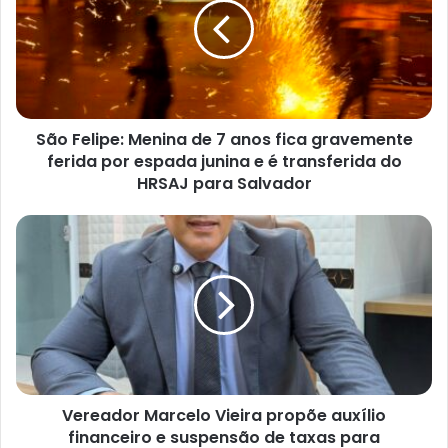
de
7
anos
fica
gravemente
ferida
São Felipe: Menina de 7 anos fica gravemente
por
espada
ferida por espada junina e é transferida do
junina
HRSAJ para Salvador
e
é
Vereador
transferida
Marcelo
do
Vieira
HRSAJ
propõe
para
auxílio
Salvador
financeiro
e
suspensão
de
Vereador Marcelo Vieira propõe auxílio
taxas
para
financeiro e suspensão de taxas para