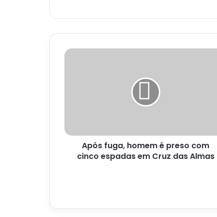
Após
fuga,
homem
é
preso
com
cinco
espadas
em
Após fuga, homem é preso com
Cruz
das
cinco espadas em Cruz das Almas
Almas