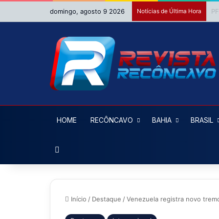
domingo, agosto 9 2026
Notícias de Última Hora
MP
HOME
RECÔNCAVO
BAHIA
BRASIL
Procurar por
Início
/
Destaque
/
Venezuela registra novo tremo