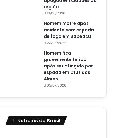
apagão em cidades da
região
11/06/2026
Homem morre após
acidente com espada
de fogo em Sapeaçu
23/06/2026
Homem fica
gravemente ferido
após ser atingido por
espada em Cruz das
Almas
05/07/2026
Notícias do Brasil