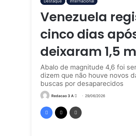
Destaque
Internacional
Venezuela regi
cinco dias apó
deixaram 1,5 m
Abalo de magnitude 4,6 foi se
dizem que não houve novos 
buscas por desaparecidos
Mande
Redacao 3 A
29/06/2026
um
Facebook
X
Imprimir
e-
mail