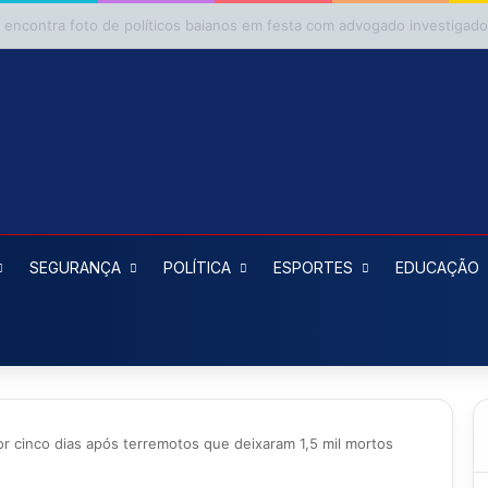
E pede ao TRE da Bahia impugnação da candidatura de Binho Galinha à 
SEGURANÇA
POLÍTICA
ESPORTES
EDUCAÇÃO
r cinco dias após terremotos que deixaram 1,5 mil mortos