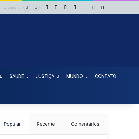
Facebook
X
YouTube
Instagram
Entrar
Artigo aleatório
Barra Lateral
reeleição
SAÚDE
JUSTIÇA
MUNDO
CONTATO
Popular
Recente
Comentários