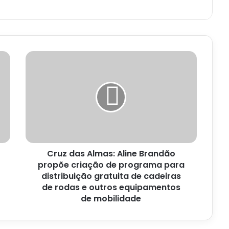
Cruz
das
Almas:
Aline
Brandão
propõe
criação
de
programa
Cruz das Almas: Aline Brandão
para
distribuição
propõe criação de programa para
gratuita
distribuição gratuita de cadeiras
de
de rodas e outros equipamentos
cadeiras
de mobilidade
de
rodas
e