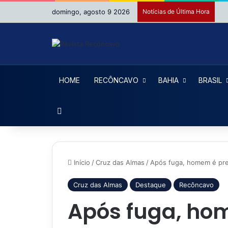
domingo, agosto 9 2026
Notícias de Última Hora
HOME
RECÔNCAVO
BAHIA
BRASIL
Procurar por
Início
/
Cruz das Almas
/
Após fuga, homem é pre
Cruz das Almas
Destaque
Recôncavo
Após fuga, ho