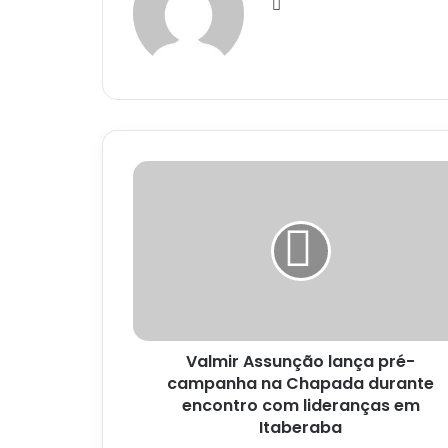
Website
Valmir
Assunção
lança
pré-
campanha
na
Chapada
durante
encontro
Valmir Assunção lança pré-
com
lideranças
campanha na Chapada durante
em
encontro com lideranças em
Itaberaba
Itaberaba