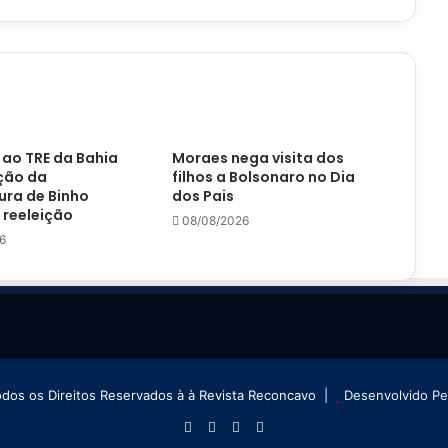
ao TRE da Bahia
Moraes nega visita dos
ção da
filhos a Bolsonaro no Dia
ura de Binho
dos Pais
 reeleição
08/08/2026
6
odos os Direitos Reservados à à Revista Reconcavo |
Desenvolvido P
Facebook
X
YouTube
Instagram