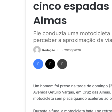
cinco espadas
Almas
Ele conduzia uma motocicleta
perceber a aproximação da via
Mande
Redação
29/06/2026
um
Facebook
X
Imprimir
e-
mail
Um homem foi preso na tarde de domingo (28
Avenida Getúlio Vargas, em Cruz das Almas. 
motocicleta sem placa quando acelerou ao p
Durante a fuga, a motocicleta bateu no retro