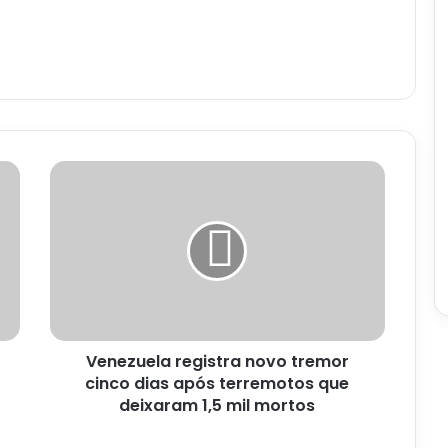
Venezuela
registra
novo
tremor
cinco
dias
após
terremotos
que
Venezuela registra novo tremor
deixaram
1,5
cinco dias após terremotos que
mil
deixaram 1,5 mil mortos
mortos