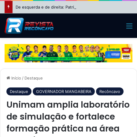
De esquerda e de direita: Patrimônio de Wagner cresce 630% e o de Nikolas Ferreira dispara 8.850% após períodos na política
M
Início
/
Destaque
Destaque
GOVERNADOR MANGABEIRA
Recôncavo
Unimam amplia laboratório
de simulação e fortalece
formação prática na área