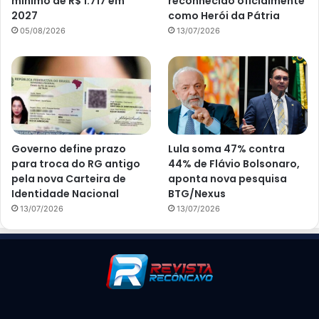
mínimo de R$ 1.717 em
reconhecido oficialmente
2027
como Herói da Pátria
05/08/2026
13/07/2026
Governo define prazo
Lula soma 47% contra
para troca do RG antigo
44% de Flávio Bolsonaro,
pela nova Carteira de
aponta nova pesquisa
Identidade Nacional
BTG/Nexus
13/07/2026
13/07/2026