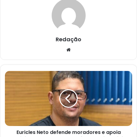
Redação
Website
Euricles
Neto
defende
moradores
e
apoia
proibição
de
paredões
Euricles Neto defende moradores e apoia
em