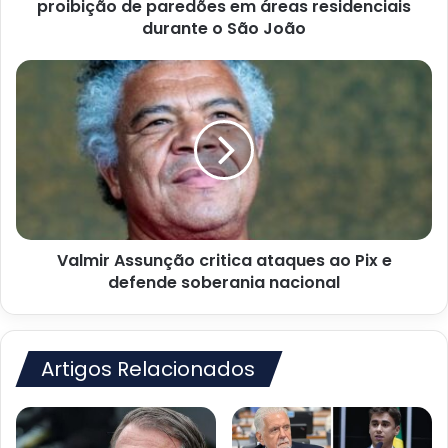
áreas
proibição de paredões em áreas residenciais
residenciais
durante o São João
durante
o
Valmir
São
Assunção
João
critica
ataques
ao
Pix
e
defende
soberania
Valmir Assunção critica ataques ao Pix e
nacional
defende soberania nacional
Artigos Relacionados