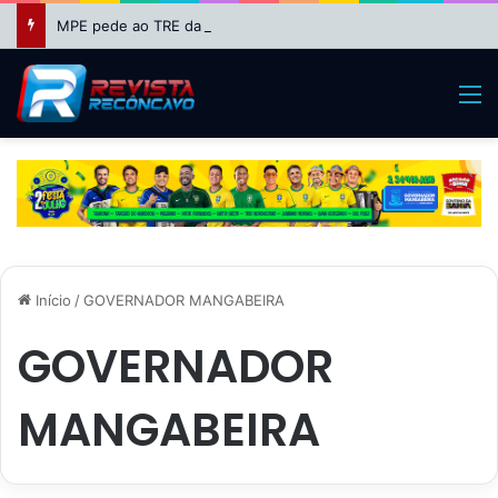
MPE pede ao TRE da Bahia impugnação da candidatura de Binho Galinha à reeleição
M
Início
/
GOVERNADOR MANGABEIRA
GOVERNADOR
MANGABEIRA