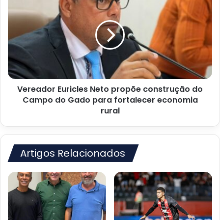
Euricles
Neto
propõe
construção
do
Campo
do
Gado
Vereador Euricles Neto propõe construção do
para
fortalecer
Campo do Gado para fortalecer economia
economia
rural
rural
Artigos Relacionados