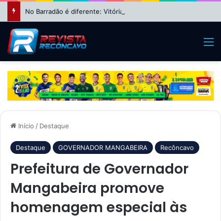
No Barradão é diferente: Vitória dá show, vira sobre Athletico-PR e avança às quartas da Copa do Brasil
M
Início
/
Destaque
Destaque
GOVERNADOR MANGABEIRA
Recôncavo
Prefeitura de Governador
Mangabeira promove
homenagem especial às