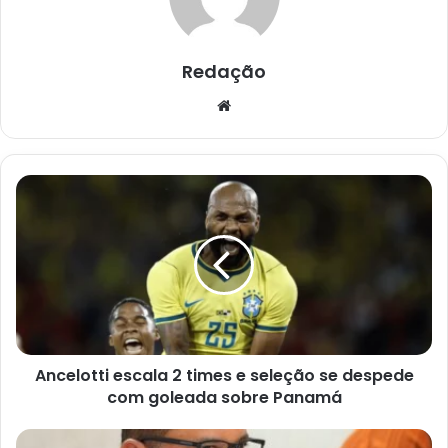
Redação
Website
Ancelotti
escala
2
times
e
seleção
se
despede
com
Ancelotti escala 2 times e seleção se despede
goleada
sobre
com goleada sobre Panamá
Panamá
Vereador