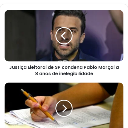
Justiça
Eleitoral
de
SP
condena
Pablo
Marçal
a
8
Justiça Eleitoral de SP condena Pablo Marçal a
anos
de
8 anos de inelegibilidade
inelegibilidade
Governo
autoriza
convocação
de
4,3
mil
aprovados
no