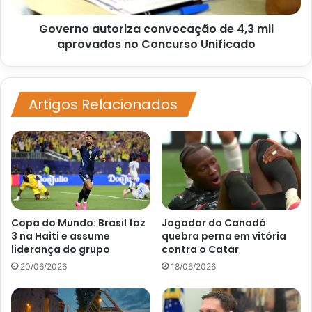
Concurso
Governo autoriza convocação de 4,3 mil
Unificado
aprovados no Concurso Unificado
Artigos Relacionados
Copa do Mundo: Brasil faz
Jogador do Canadá
3 na Haiti e assume
quebra perna em vitória
liderança do grupo
contra o Catar
20/06/2026
18/06/2026