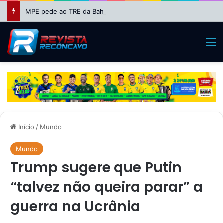
MPE pede ao TRE da Bahia impugnação da candidatura de Binho Galinha à reeleição
M
Início
/
Mundo
Mundo
Trump sugere que Putin
“talvez não queira parar” a
guerra na Ucrânia