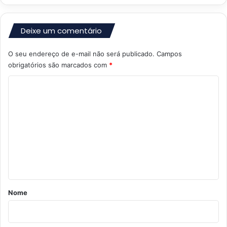
Deixe um comentário
O seu endereço de e-mail não será publicado.
Campos
obrigatórios são marcados com
*
C
o
m
e
n
t
á
r
Nome
i
o