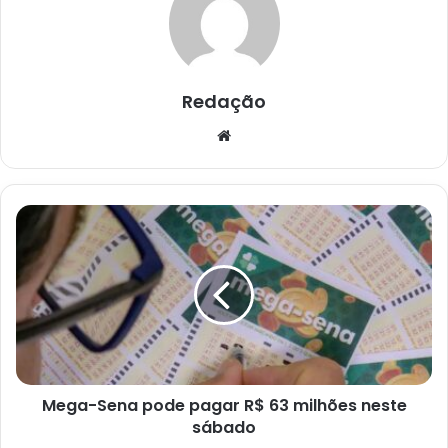
Redação
Website
Mega-
Sena
pode
pagar
R$
63
milhões
neste
sábado
Mega-Sena pode pagar R$ 63 milhões neste
sábado