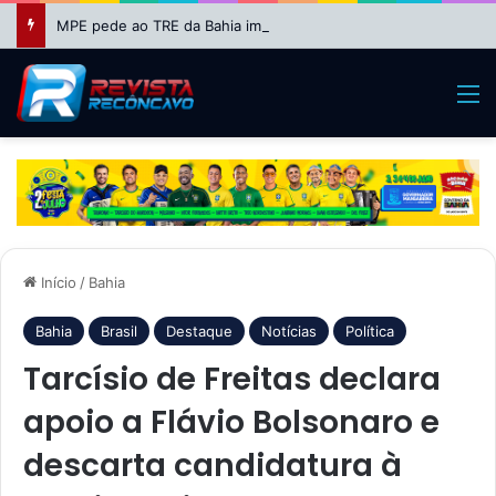
MPE pede ao TRE da Bahia impugnação da candidatura de Binho Galinha à reeleição
M
Início
/
Bahia
Bahia
Brasil
Destaque
Notícias
Política
Tarcísio de Freitas declara
apoio a Flávio Bolsonaro e
descarta candidatura à