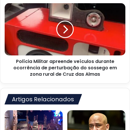
Polícia
Militar
apreende
veículos
durante
ocorrência
de
perturbação
do
Polícia Militar apreende veículos durante
sossego
em
ocorrência de perturbação do sossego em
zona
zona rural de Cruz das Almas
rural
de
Cruz
das
Artigos Relacionados
Almas