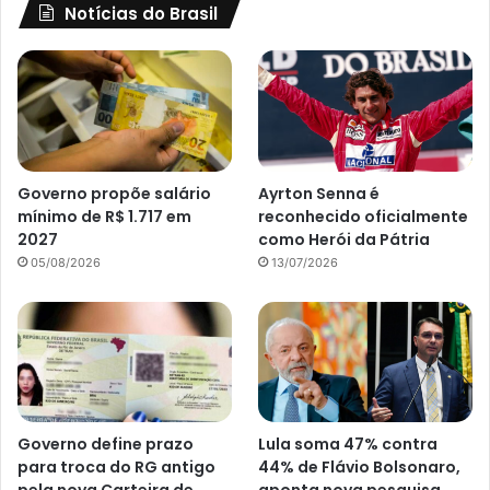
Notícias do Brasil
Governo propõe salário
Ayrton Senna é
mínimo de R$ 1.717 em
reconhecido oficialmente
2027
como Herói da Pátria
05/08/2026
13/07/2026
Governo define prazo
Lula soma 47% contra
para troca do RG antigo
44% de Flávio Bolsonaro,
pela nova Carteira de
aponta nova pesquisa