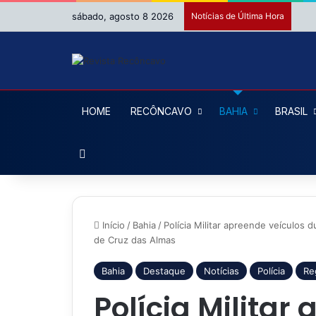
sábado, agosto 8 2026
Notícias de Última Hora
HOME
RECÔNCAVO
BAHIA
BRASIL
Procurar por
Início
/
Bahia
/
Polícia Militar apreende veículos
de Cruz das Almas
Bahia
Destaque
Notícias
Polícia
Re
Polícia Militar