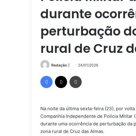
durante ocorrê
perturbação d
rural de Cruz 
Mande
Redação
24/01/2026
um
Facebook
X
Imprimir
e-
mail
Na noite da última sexta-feira (23), por volta
Companhia Independente de Polícia Militar (
durante uma ocorrência de perturbação da p
zona rural de Cruz das Almas.