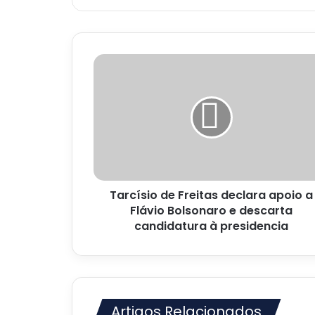
Tarcísio
de
Freitas
declara
apoio
a
Flávio
Bolsonaro
e
Tarcísio de Freitas declara apoio a
descarta
candidatura
Flávio Bolsonaro e descarta
à
candidatura à presidencia
presidencia
Artigos Relacionados