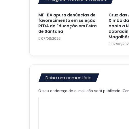
MP-BA apura denúncias de
Cruz das 
favorecimento em seleção
Ximba da
REDA da Educação em Feira
apoio a N
de Santana
dobradin
Magalhãe
07/08/2026
07/08/202
Deixe um comentário
O seu endereço de e-mail não será publicado.
Cam
C
o
m
e