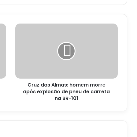
Cruz
das
Almas:
homem
morre
após
explosão
de
pneu
Cruz das Almas: homem morre
de
carreta
após explosão de pneu de carreta
na
na BR-101
BR-
101