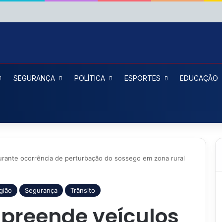
SEGURANÇA
POLÍTICA
ESPORTES
EDUCAÇÃO
 durante ocorrência de perturbação do sossego em zona rural
gião
Segurança
Trânsito
 apreende veículos