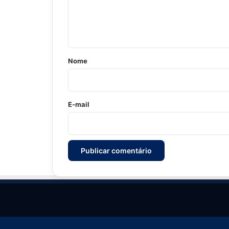
n
t
á
r
Nome
i
o
*
E-mail