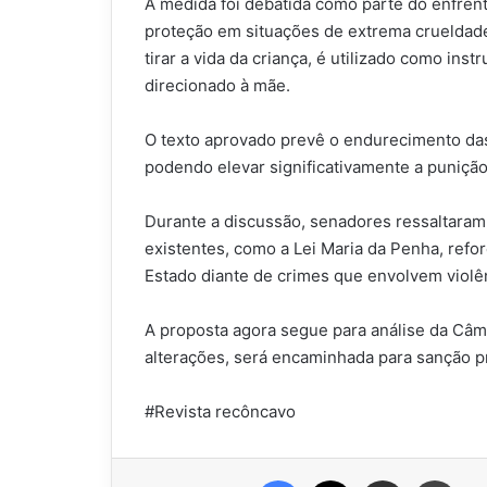
A medida foi debatida como parte do enfrent
proteção em situações de extrema crueldad
tirar a vida da criança, é utilizado como in
direcionado à mãe.
O texto aprovado prevê o endurecimento das
podendo elevar significativamente a puniçã
Durante a discussão, senadores ressaltara
existentes, como a Lei Maria da Penha, ref
Estado diante de crimes que envolvem violên
A proposta agora segue para análise da Câ
alterações, será encaminhada para sanção pr
#Revista recôncavo
Facebook
X
Compartilhar via e-mail
Impr