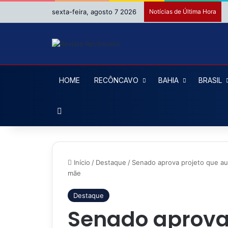
sexta-feira, agosto 7 2026
Notícias de Última Hora
HOME
RECÔNCAVO
BAHIA
BRASIL
Procurar por
Início
/
Destaque
/
Senado aprova projeto que au
mãe
Destaque
Senado aprova