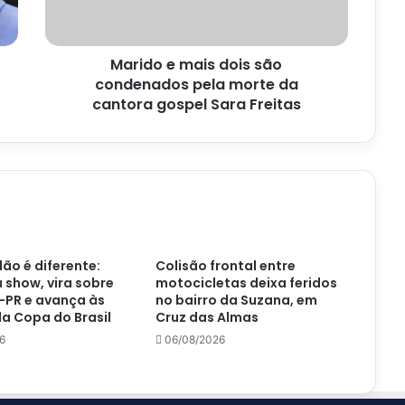
pela
morte
da
Marido e mais dois são
cantora
gospel
condenados pela morte da
Sara
cantora gospel Sara Freitas
Freitas
ão é diferente:
Colisão frontal entre
á show, vira sobre
motocicletas deixa feridos
-PR e avança às
no bairro da Suzana, em
a Copa do Brasil
Cruz das Almas
6
06/08/2026