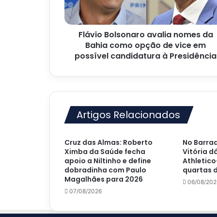
como
opção
de
Flávio Bolsonaro avalia nomes da
vice
em
Bahia como opção de vice em
possível
possível candidatura à Presidência
candidatura
à
Presidência
Artigos Relacionados
Cruz das Almas: Roberto
No Barrad
Ximba da Saúde fecha
Vitória d
apoio a Niltinho e define
Athletico
dobradinha com Paulo
quartas d
Magalhães para 2026
06/08/202
07/08/2026