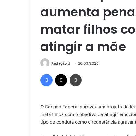
aumenta pena
matar filhos c
atingir a mãe
Mande
Redação
26/03/2026
um
Facebook
X
Imprimir
e-
mail
O Senado Federal aprovou um projeto de le
mata filhos com o objetivo de atingir emoc
tipo de conduta como circunstância agravan