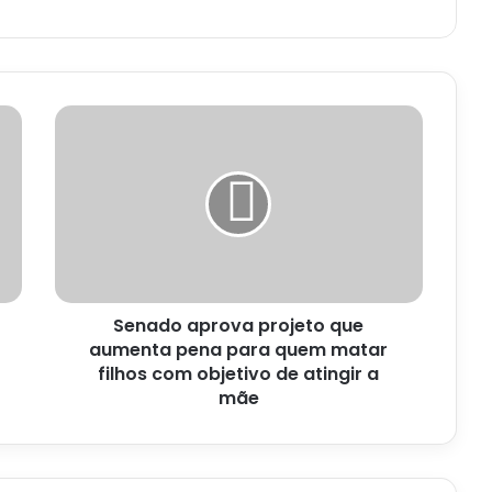
Senado
aprova
projeto
que
aumenta
pena
para
quem
matar
Senado aprova projeto que
filhos
com
aumenta pena para quem matar
objetivo
filhos com objetivo de atingir a
de
mãe
atingir
a
mãe