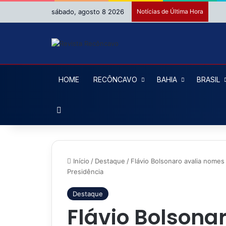
sábado, agosto 8 2026
Notícias de Última Hora
HOME
RECÔNCAVO
BAHIA
BRASIL
Procurar por
Início
/
Destaque
/
Flávio Bolsonaro avalia nomes
Presidência
Destaque
Flávio Bolsona