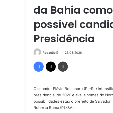
da Bahia como
possível candi
Presidência
Mande
Redação
25/03/2026
um
Facebook
X
Imprimir
e-
mail
O senador Flávio Bolsonaro (PL-RJ) intensific
presidencial de 2026 e avalia nomes do Nord
possibilidades estão o prefeito de Salvador, 
Roberta Roma (PL-BA).