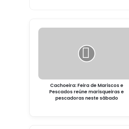
Cachoeira:
Feira
de
Mariscos
e
Pescados
reúne
marisqueiras
e
Cachoeira: Feira de Mariscos e
pescadoras
neste
Pescados reúne marisqueiras e
sábado
pescadoras neste sábado