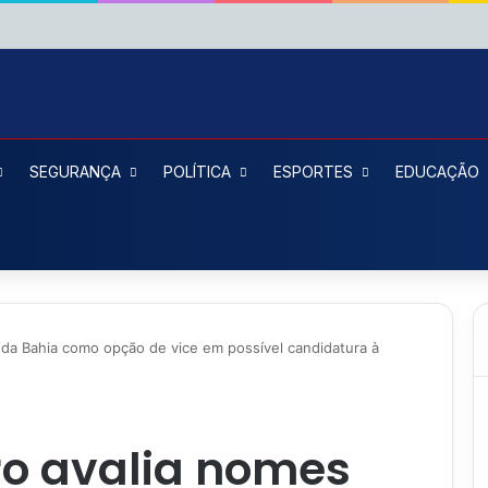
SEGURANÇA
POLÍTICA
ESPORTES
EDUCAÇÃO
 da Bahia como opção de vice em possível candidatura à
ro avalia nomes