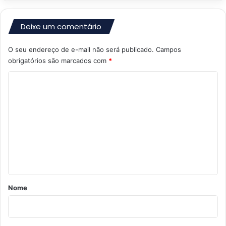
Deixe um comentário
O seu endereço de e-mail não será publicado.
Campos
obrigatórios são marcados com
*
C
o
m
e
n
t
á
r
Nome
i
o