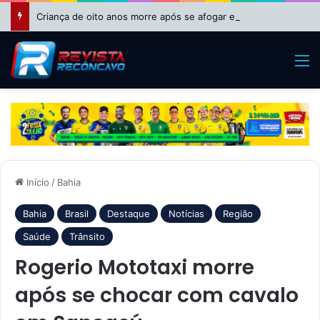
Criança de oito anos morre após se afogar em piscina em Riachão do Jacuípe
M
Início
/
Bahia
Bahia
Brasil
Destaque
Notícias
Região
Saúde
Trânsito
Rogerio Mototaxi morre
após se chocar com cavalo