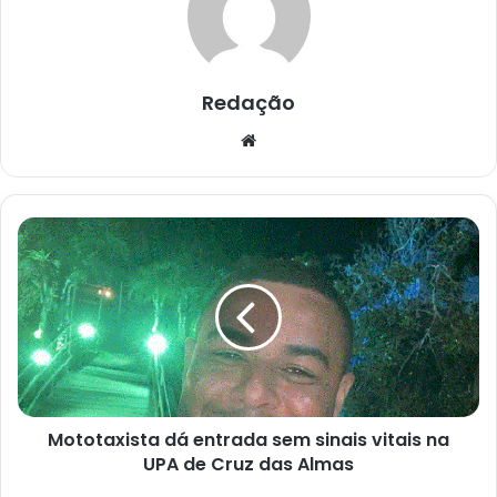
Redação
Website
Mototaxista
dá
entrada
sem
sinais
vitais
na
UPA
de
Mototaxista dá entrada sem sinais vitais na
Cruz
das
UPA de Cruz das Almas
Almas