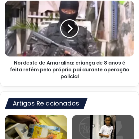
Nordeste
de
Amaralina:
criança
de
8
anos
é
feita
Nordeste de Amaralina: criança de 8 anos é
refém
pelo
feita refém pelo próprio pai durante operação
próprio
policial
pai
durante
operação
policial
Artigos Relacionados