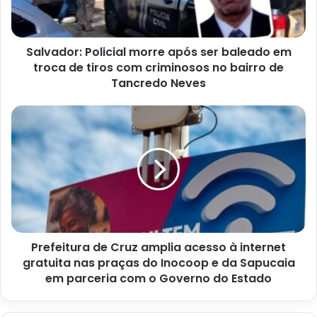
em
troca
de
Salvador: Policial morre após ser baleado em
tiros
com
troca de tiros com criminosos no bairro de
criminosos
Tancredo Neves
no
bairro
Prefeitura
de
de
Tancredo
Cruz
Neves
amplia
acesso
à
internet
gratuita
nas
Prefeitura de Cruz amplia acesso à internet
praças
do
gratuita nas praças do Inocoop e da Sapucaia
Inocoop
em parceria com o Governo do Estado
e
da