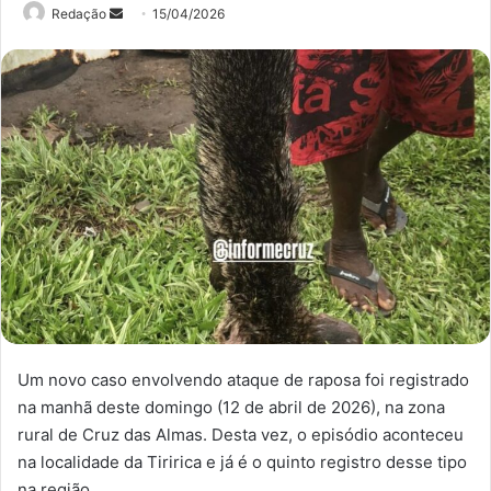
Mande
Redação
15/04/2026
um
e-
mail
Um novo caso envolvendo ataque de raposa foi registrado
na manhã deste domingo (12 de abril de 2026), na zona
rural de Cruz das Almas. Desta vez, o episódio aconteceu
na localidade da Tiririca e já é o quinto registro desse tipo
na região.