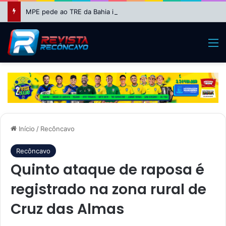
MPE pede ao TRE da Bahia impugnação da candidatura de Binho Galinha à reeleição
M
Início
/
Recôncavo
Recôncavo
Quinto ataque de raposa é
registrado na zona rural de
Cruz das Almas