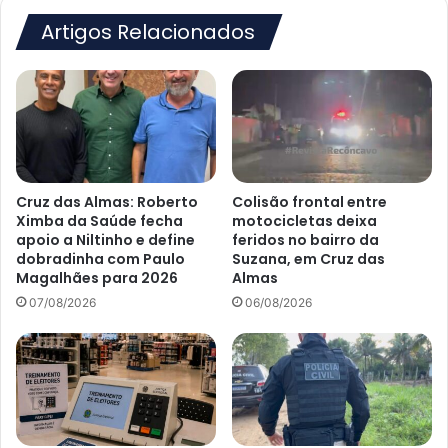
Sapucaia
em
Artigos Relacionados
parceria
com
o
Governo
do
Estado
Cruz das Almas: Roberto
Colisão frontal entre
Ximba da Saúde fecha
motocicletas deixa
apoio a Niltinho e define
feridos no bairro da
dobradinha com Paulo
Suzana, em Cruz das
Magalhães para 2026
Almas
07/08/2026
06/08/2026