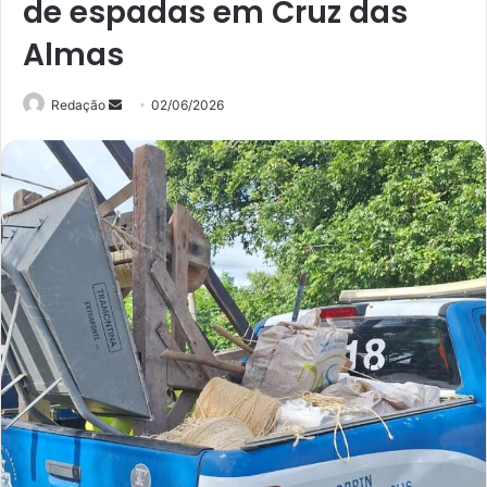
de espadas em Cruz das
Almas
Mande
Redação
02/06/2026
um
e-
mail