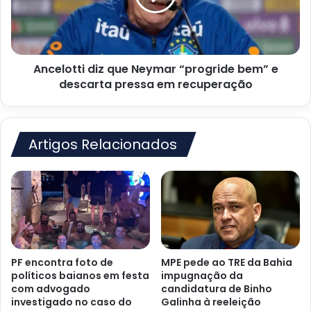
bem”
e
descarta
pressa
Ancelotti diz que Neymar “progride bem” e
em
recuperação
descarta pressa em recuperação
Artigos Relacionados
PF encontra foto de
MPE pede ao TRE da Bahia
políticos baianos em festa
impugnação da
com advogado
candidatura de Binho
investigado no caso do
Galinha à reeleição