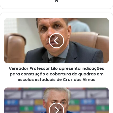
Website
Vereador
Professor
Lilo
apresenta
indicações
para
construção
e
cobertura
Vereador Professor Lilo apresenta indicações
de
quadras
para construção e cobertura de quadras em
em
escolas estaduais de Cruz das Almas
escolas
estaduais
Ancelotti
de
diz
Cruz
que
das
Neymar
Almas
“progride