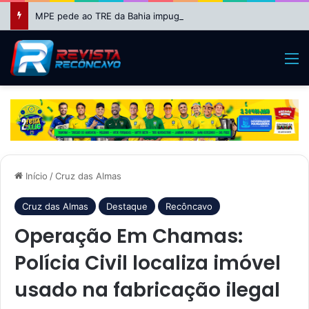
MPE pede ao TRE da Bahia impugnação da candidatura de Binho Galinha à reeleição
M
Início
/
Cruz das Almas
Cruz das Almas
Destaque
Recôncavo
Operação Em Chamas:
Polícia Civil localiza imóvel
usado na fabricação ilegal