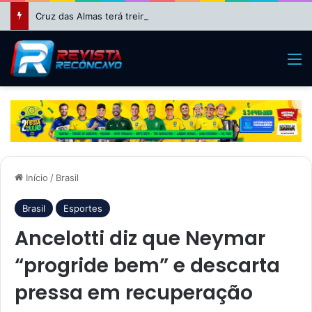
Cruz das Almas terá treinamento para eleitores na Cofel nesta sexta-feira (7)
M
Início
/
Brasil
Brasil
Esportes
Ancelotti diz que Neymar
“progride bem” e descarta
pressa em recuperação