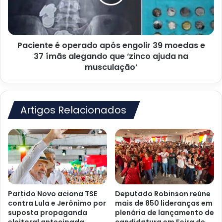
39
moedas
e
37
Paciente é operado após engolir 39 moedas e
ímãs
alegando
37 ímãs alegando que ‘zinco ajuda na
que
musculação’
‘zinco
ajuda
na
musculação’
Artigos Relacionados
Partido Novo aciona TSE
Deputado Robinson reúne
contra Lula e Jerônimo por
mais de 850 lideranças em
suposta propaganda
plenária de lançamento de