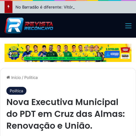
No Barradão é diferente: Vitória dá show, vira sobre Athletico-PR e avança às quartas da Copa do Brasil
M
Início
/
Política
Política
Nova Executiva Municipal
do PDT em Cruz das Almas:
Renovação e União.