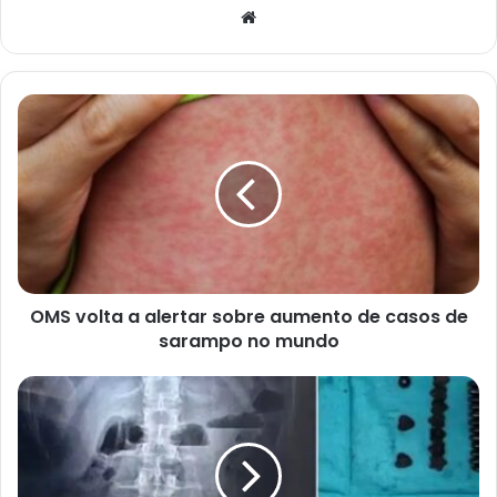
Website
OMS
volta
a
alertar
sobre
aumento
de
casos
de
OMS volta a alertar sobre aumento de casos de
sarampo
no
sarampo no mundo
mundo
Paciente
é
operado
após
engolir