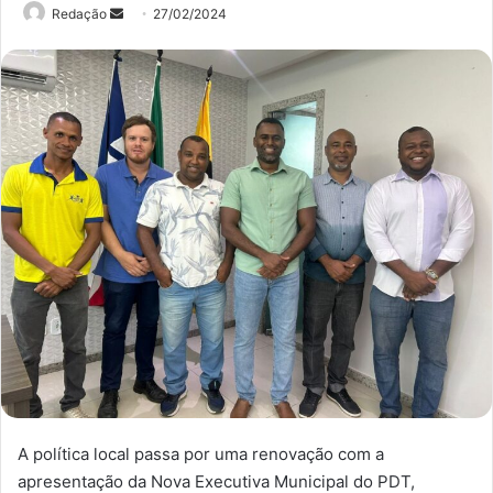
Mande
Redação
27/02/2024
um
e-
mail
A política local passa por uma renovação com a
apresentação da Nova Executiva Municipal do PDT,