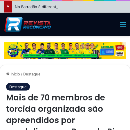
No Barradão é diferente: Vitória dá show, vira sobre Athletico-PR e avança às quartas da Copa do Brasil
M
Início
/
Destaque
Destaque
Mais de 70 membros de
torcida organizada são
apreendidos por