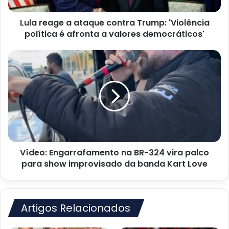
política
é
Lula reage a ataque contra Trump: 'Violência
afronta
a
política é afronta a valores democráticos'
valores
democráticos'
Vídeo:
Engarrafamento
na
BR-
324
vira
palco
para
show
Vídeo: Engarrafamento na BR-324 vira palco
improvisado
da
para show improvisado da banda Kart Love
banda
Kart
Love
Artigos Relacionados