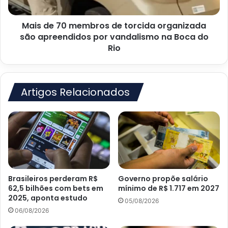
são
apreendidos
Mais de 70 membros de torcida organizada
por
vandalismo
são apreendidos por vandalismo na Boca do
na
Rio
Boca
do
Rio
Artigos Relacionados
Brasileiros perderam R$
Governo propõe salário
62,5 bilhões com bets em
mínimo de R$ 1.717 em 2027
2025, aponta estudo
05/08/2026
06/08/2026