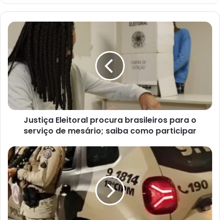
Justiça
Eleitoral
procura
brasileiros
para
o
serviço
de
mesário;
Justiça Eleitoral procura brasileiros para o
saiba
como
serviço de mesário; saiba como participar
participar
Mais
de
70
membros
de
torcida
organizada