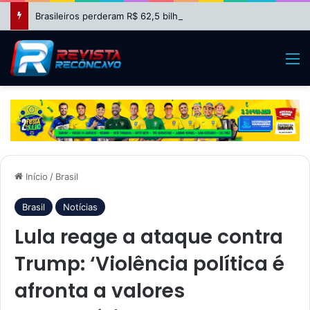
Brasileiros perderam R$ 62,5 bilhões com bets em 2025, aponta estudo
M
Início
/
Brasil
Brasil
Notícias
Lula reage a ataque contra
Trump: ‘Violência política é
afronta a valores