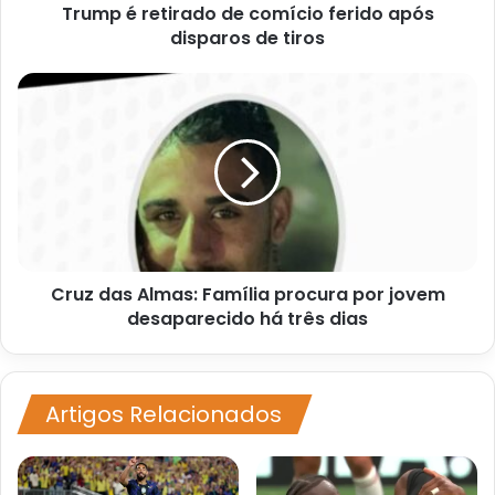
Trump é retirado de comício ferido após
tiros
disparos de tiros
Cruz
das
Almas:
Família
procura
por
jovem
desaparecido
há
Cruz das Almas: Família procura por jovem
três
dias
desaparecido há três dias
Artigos Relacionados