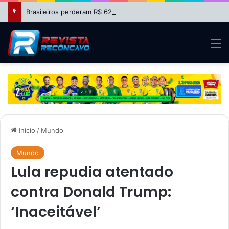
Brasileiros perderam R$ 62,5 bilhões com bets em 2025, aponta estudo
M
Início
/
Mundo
Mundo
Lula repudia atentado
contra Donald Trump:
‘Inaceitável’