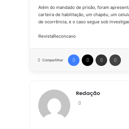
Além do mandado de prisão, foram apresent
carteira de habilitação, um chapéu, um celul
de ocorrência, e o caso segue sob investiga
RevistaReconcavo
Facebook
X
Compartilhar via e-mail
Impr
Compartilhar
Redação
Website