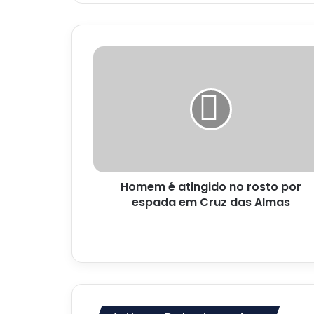
Homem
é
atingido
no
rosto
por
espada
em
Cruz
Homem é atingido no rosto por
das
Almas
espada em Cruz das Almas