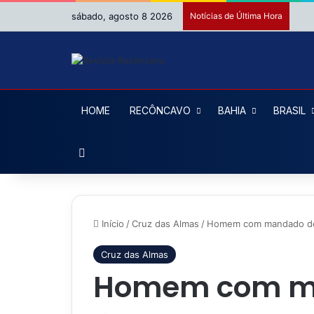
sábado, agosto 8 2026
Notícias de Última Hora
HOME
RECÔNCAVO
BAHIA
BRASIL
Procurar por
Início
/
Cruz das Almas
/
Homem com mandado de p
Cruz das Almas
Homem com ma