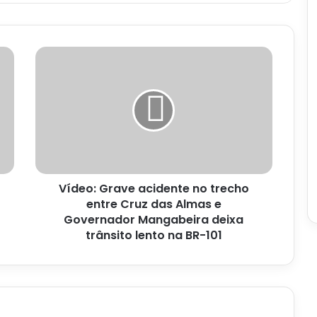
Vídeo:
Grave
acidente
no
trecho
entre
Cruz
das
Almas
Vídeo: Grave acidente no trecho
e
Governador
entre Cruz das Almas e
Mangabeira
Governador Mangabeira deixa
deixa
trânsito lento na BR-101
trânsito
lento
na
BR-
101