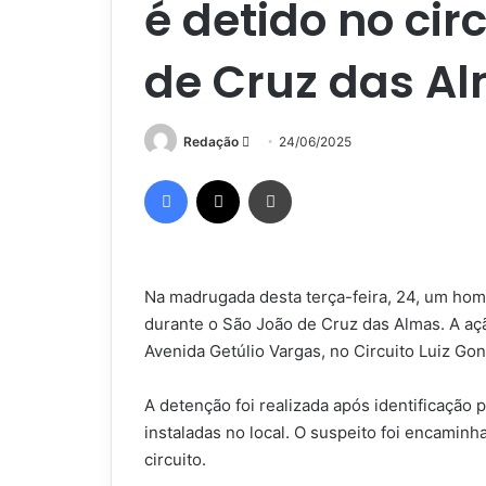
é detido no cir
de Cruz das A
Mande
Redação
24/06/2025
um
Facebook
X
Imprimir
e-
mail
Na madrugada desta terça-feira, 24, um ho
durante o São João de Cruz das Almas. A aç
Avenida Getúlio Vargas, no Circuito Luiz Go
A detenção foi realizada após identificação
instaladas no local. O suspeito foi encaminha
circuito.