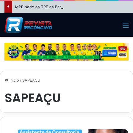
MPE pede ao TRE da Bahia impugnação da candidatura de Binho Galinha à reeleição
M
Início
/
SAPEAÇU
SAPEAÇU