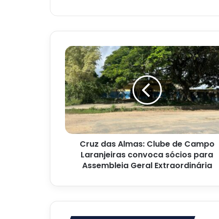
Cruz
das
Almas:
Clube
de
Campo
Laranjeiras
convoca
sócios
Cruz das Almas: Clube de Campo
para
Assembleia
Laranjeiras convoca sócios para
Geral
Assembleia Geral Extraordinária
Extraordinária