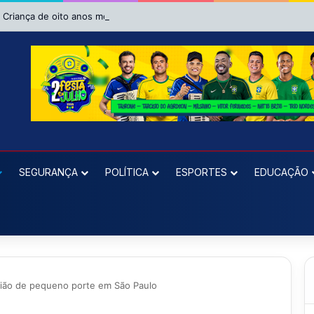
Criança de oito anos morre após se afogar em piscina em Riachão do 
SEGURANÇA
POLÍTICA
ESPORTES
EDUCAÇÃO
ião de pequeno porte em São Paulo