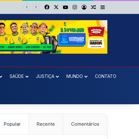
Facebook
X
YouTube
Instagram
Entrar
Artigo aleatório
Barra Lateral
Jacuípe
SAÚDE
JUSTIÇA
MUNDO
CONTATO
Popular
Recente
Comentários