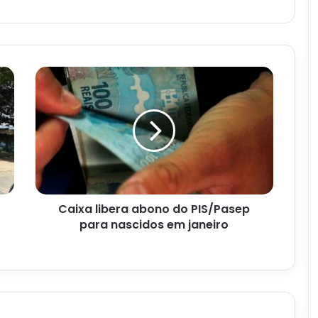
Caixa
libera
abono
do
PIS/Pasep
para
nascidos
em
janeiro
Caixa libera abono do PIS/Pasep
para nascidos em janeiro