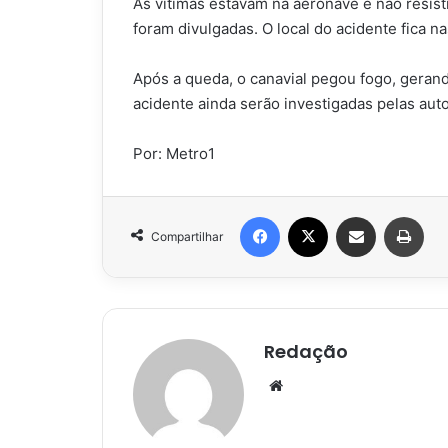
As vítimas estavam na aeronave e não resis
foram divulgadas. O local do acidente fica 
Após a queda, o canavial pegou fogo, gera
acidente ainda serão investigadas pelas aut
Por: Metro1
Facebook
X
Compartilhar via e-mail
Impr
Compartilhar
Redação
Website