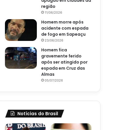
apagão em cidades da
região
11/06/2026
Homem morre após
acidente com espada
de fogo em Sapeaçu
23/06/2026
Homem fica
gravemente ferido
após ser atingido por
espada em Cruz das
Almas
05/07/2026
Notícias do Brasil