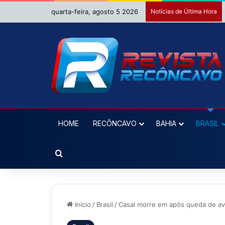
quarta-feira, agosto 5 2026
Notícias de Última Hora
HOME
RECÔNCAVO
BAHIA
BRASIL
Procurar por
Início
/
Brasil
/
Casal morre em após queda de av