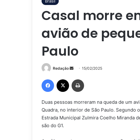
Brasil
Casal morre e
avião de pequ
Paulo
Mande
Redação
15/02/2025
um
Facebook
X
Imprimir
e-
mail
Duas pessoas morreram na queda de um avi
Quadra, no interior de São Paulo. Segundo 
Estrada Municipal Zulmira Coelho Miranda de 
são do G1.