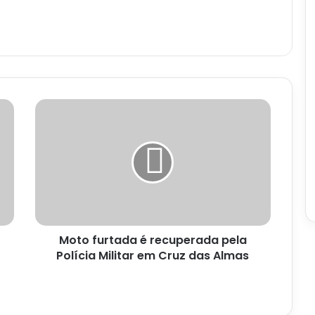
Moto
furtada
é
recuperada
pela
Polícia
Militar
em
Cruz
Moto furtada é recuperada pela
das
Almas
Polícia Militar em Cruz das Almas