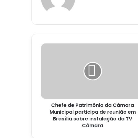
Chefe
de
Patrimônio
da
Câmara
Municipal
participa
de
reunião
Chefe de Patrimônio da Câmara
em
Brasília
Municipal participa de reunião em
sobre
Brasília sobre instalação da TV
instalação
Câmara
da
TV