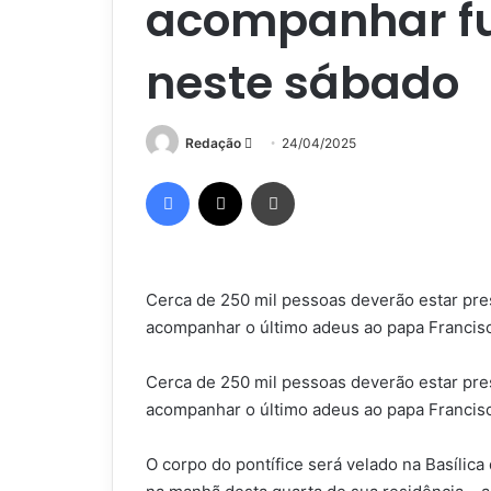
acompanhar fu
neste sábado
Mande
Redação
24/04/2025
um
Facebook
X
Imprimir
e-
mail
Cerca de 250 mil pessoas deverão estar pre
acompanhar o último adeus ao papa Francisc
Cerca de 250 mil pessoas deverão estar pre
acompanhar o último adeus ao papa Francisc
O corpo do pontífice será velado na Basílica 