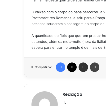
na manhã desta quarta de sua residência – a 
O caixão com o corpo do papa percorreu a Vi
Protomártires Romanos, e saiu para a Praça
pessoas saudaram a passagem do corpo do 
A quantidade de fiéis que querem prestar h
estendeu, além da meia-noite (hora da Itália)
espera para entrar no templo é de mais de 3
Facebook
X
Compartilhar via e-mail
Impr
Compartilhar
Redação
Website