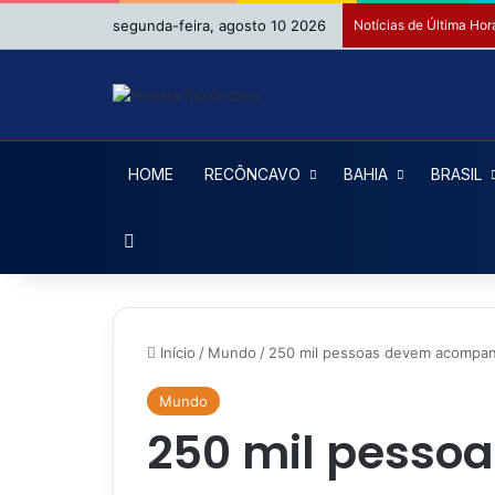
segunda-feira, agosto 10 2026
Notícias de Última Hor
HOME
RECÔNCAVO
BAHIA
BRASIL
Procurar por
Início
/
Mundo
/
250 mil pessoas devem acompan
Mundo
250 mil pesso