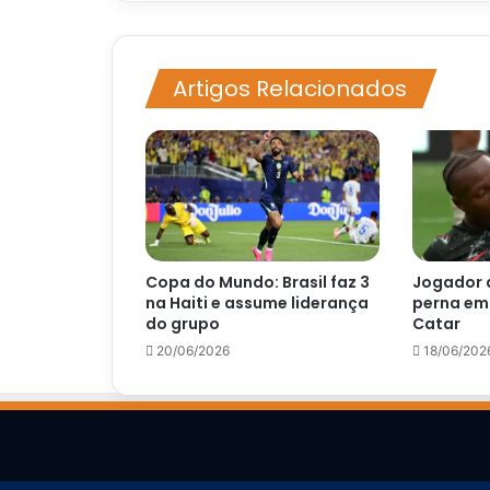
Câmara
Artigos Relacionados
Copa do Mundo: Brasil faz 3
Jogador 
na Haiti e assume liderança
perna em 
do grupo
Catar
20/06/2026
18/06/202