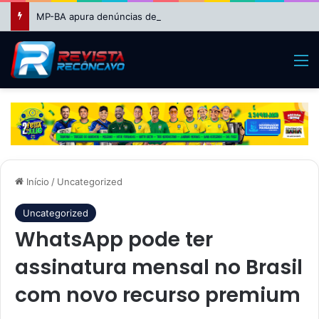
MP-BA apura denúncias de favorecimento em seleção REDA da Educação em Feira de Santana
M
Início
/
Uncategorized
Uncategorized
WhatsApp pode ter
assinatura mensal no Brasil
com novo recurso premium