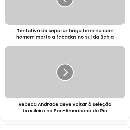
com
homem
morto
a
Tentativa de separar briga termina com
facadas
no
homem morto a facadas no sul da Bahia
sul
da
Rebeca
Bahia
Andrade
deve
voltar
à
seleção
brasileira
no
Pan-
Rebeca Andrade deve voltar à seleção
Americano
do
brasileira no Pan-Americano do Rio
Rio