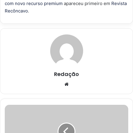
com novo recurso premium
apareceu primeiro em
Revista
Recôncavo
.
Redação
Website
Tentativa
de
separar
briga
termina