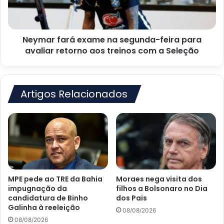
para
avaliar
retorno
Neymar fará exame na segunda-feira para
aos
treinos
avaliar retorno aos treinos com a Seleção
com
a
Seleção
Artigos Relacionados
MPE pede ao TRE da Bahia
Moraes nega visita dos
impugnação da
filhos a Bolsonaro no Dia
candidatura de Binho
dos Pais
Galinha à reeleição
08/08/2026
08/08/2026