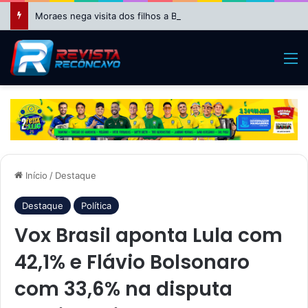
Moraes nega visita dos filhos a Bolsonaro no Dia dos Pais
M
Início
/
Destaque
Destaque
Política
Vox Brasil aponta Lula com
42,1% e Flávio Bolsonaro
com 33,6% na disputa