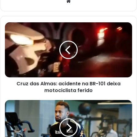
Website
Cruz
das
Almas:
acidente
na
BR-
101
deixa
motociclista
Cruz das Almas: acidente na BR-101 deixa
ferido
motociclista ferido
Neymar
fará
exame
na
segunda-
feira