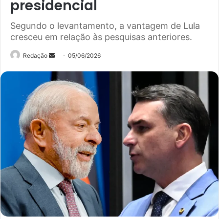
presidencial
Segundo o levantamento, a vantagem de Lula
cresceu em relação às pesquisas anteriores.
Mande
Redação
05/06/2026
um
e-
mail