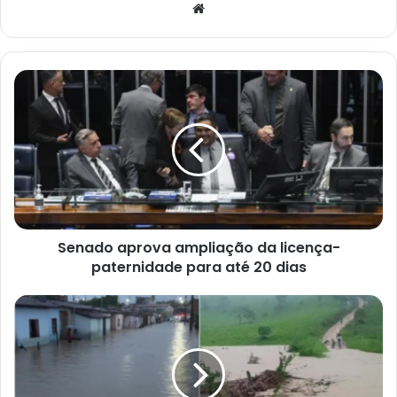
Website
Senado
aprova
ampliação
da
licença-
paternidade
para
até
20
Senado aprova ampliação da licença-
dias
paternidade para até 20 dias
Governo
da
Bahia
monitora
efeitos
das