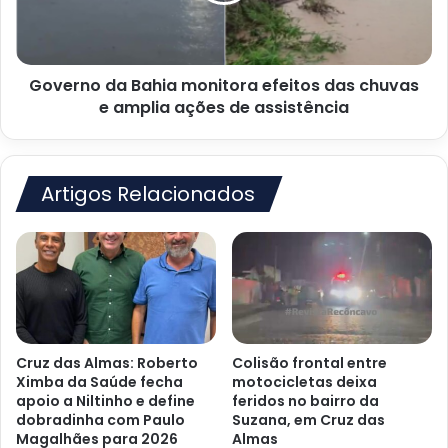
chuvas
e
amplia
Governo da Bahia monitora efeitos das chuvas
ações
de
e amplia ações de assistência
assistência
Artigos Relacionados
Cruz das Almas: Roberto
Colisão frontal entre
Ximba da Saúde fecha
motocicletas deixa
apoio a Niltinho e define
feridos no bairro da
dobradinha com Paulo
Suzana, em Cruz das
Magalhães para 2026
Almas