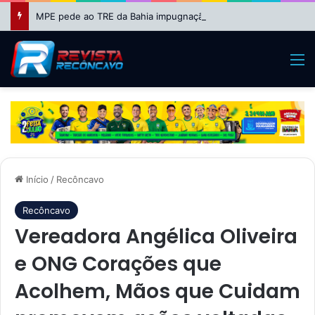
MPE pede ao TRE da Bahia impugnação da candidatura de Binho Galinha à reeleição
M
Início
/
Recôncavo
Recôncavo
Vereadora Angélica Oliveira
e ONG Corações que
Acolhem, Mãos que Cuidam