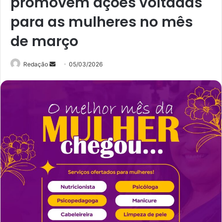
promovem ações voltadas
para as mulheres no mês
de março
Mande
Redação
05/03/2026
um
e-
mail