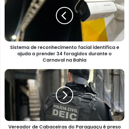
reconhecimento
facial
identifica
e
ajuda
a
prender
Sistema de reconhecimento facial identifica e
34
foragidos
ajuda a prender 34 foragidos durante o
durante
Carnaval na Bahia
o
Carnaval
Vereador
na
de
Bahia
Cabaceiras
do
Paraguaçu
é
preso
em
Salvador
Vereador de Cabaceiras do Paraguaçu é preso
por