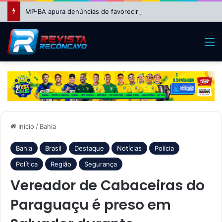
MP-BA apura denúncias de favorecimento em seleção REDA da Educação em Feira de Santana
M
Início
/
Bahia
Bahia
Brasil
Destaque
Notícias
Polícia
Política
Região
Segurança
Vereador de Cabaceiras do
Paraguaçu é preso em