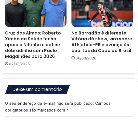
Cruz das Almas: Roberto
No Barradão é diferente:
Ximba da Saúde fecha
Vitória dá show, vira sobre
apoio a Niltinho e define
Athletico-PR e avança às
dobradinha com Paulo
quartas da Copa do Brasil
Magalhães para 2026
06/08/2026
07/08/2026
Deixe um comentário
O seu endereço de e-mail não será publicado.
Campos
obrigatórios são marcados com
*
C
o