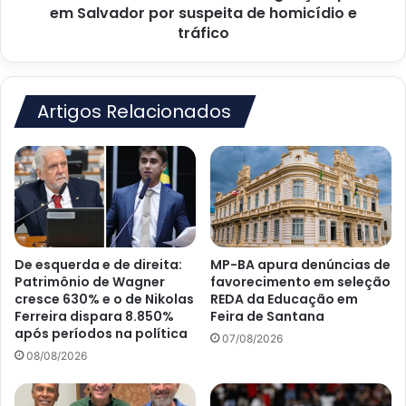
suspeita
em Salvador por suspeita de homicídio e
de
tráfico
homicídio
e
tráfico
Artigos Relacionados
De esquerda e de direita:
MP-BA apura denúncias de
Patrimônio de Wagner
favorecimento em seleção
cresce 630% e o de Nikolas
REDA da Educação em
Ferreira dispara 8.850%
Feira de Santana
após períodos na política
07/08/2026
08/08/2026