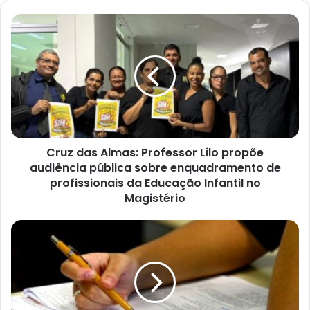
Cruz
das
Almas:
Professor
Lilo
propõe
audiência
pública
sobre
Cruz das Almas: Professor Lilo propõe
enquadramento
de
audiência pública sobre enquadramento de
profissionais
profissionais da Educação Infantil no
da
Magistério
Educação
Infantil
Creci-
no
BA
Magistério
abre
concurso
com
500