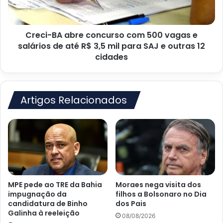
vagas
e
salários
Creci-BA abre concurso com 500 vagas e
de
até
salários de até R$ 3,5 mil para SAJ e outras 12
R$
cidades
3,5
mil
para
SAJ
Artigos Relacionados
e
outras
12
cidades
MPE pede ao TRE da Bahia
Moraes nega visita dos
impugnação da
filhos a Bolsonaro no Dia
candidatura de Binho
dos Pais
Galinha à reeleição
08/08/2026