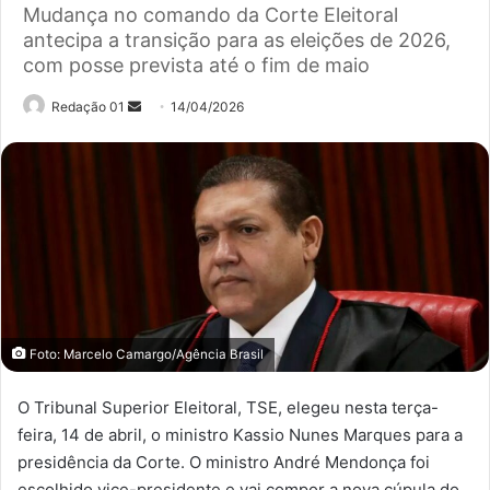
Mudança no comando da Corte Eleitoral
antecipa a transição para as eleições de 2026,
com posse prevista até o fim de maio
Mande
Redação 01
14/04/2026
um
e-
mail
Foto: Marcelo Camargo/Agência Brasil
O Tribunal Superior Eleitoral, TSE, elegeu nesta terça-
feira, 14 de abril, o ministro Kassio Nunes Marques para a
presidência da Corte. O ministro André Mendonça foi
escolhido vice-presidente e vai compor a nova cúpula do