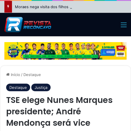
Moraes nega visita dos filhos a Bolsonaro no Dia dos Pais
M
Início
/
Destaque
Destaque
Justiça
TSE elege Nunes Marques
presidente; André
Mendonça será vice