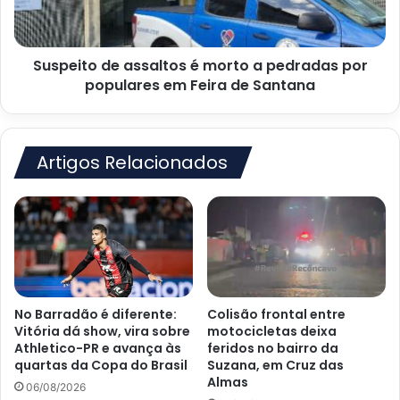
pedradas
por
populares
Suspeito de assaltos é morto a pedradas por
em
Feira
populares em Feira de Santana
de
Santana
Artigos Relacionados
No Barradão é diferente:
Colisão frontal entre
Vitória dá show, vira sobre
motocicletas deixa
Athletico-PR e avança às
feridos no bairro da
quartas da Copa do Brasil
Suzana, em Cruz das
Almas
06/08/2026