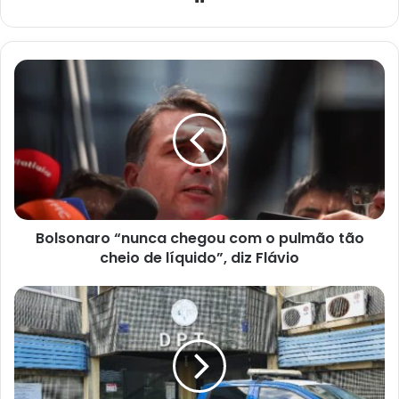
Bolsonaro
“nunca
chegou
com
o
pulmão
tão
cheio
de
Bolsonaro “nunca chegou com o pulmão tão
líquido”,
diz
cheio de líquido”, diz Flávio
Flávio
Suspeito
de
assaltos
é
morto
a