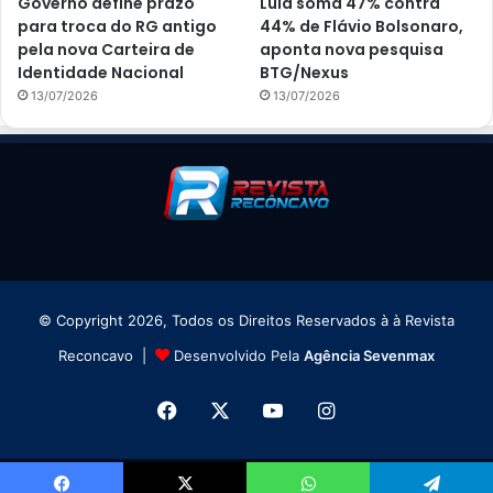
Governo define prazo
Lula soma 47% contra
para troca do RG antigo
44% de Flávio Bolsonaro,
pela nova Carteira de
aponta nova pesquisa
Identidade Nacional
BTG/Nexus
13/07/2026
13/07/2026
© Copyright 2026, Todos os Direitos Reservados à à Revista
Reconcavo |
Desenvolvido Pela
Agência Sevenmax
Facebook
X
YouTube
Instagram