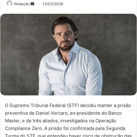
Mande
Redação
13/03/2026
um
e-
mail
O Supremo Tribunal Federal (STF) decidiu manter a prisão
preventiva de Daniel Vorcaro, ex‑presidente do Banco
Master, e de três aliados, investigados na Operação
Compliance Zero. A prisão foi confirmada pela Segunda
Turma do STF, que entendeu haver risco de obstrução das