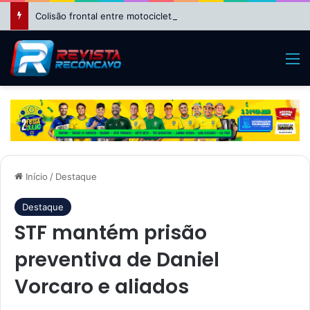
Colisão frontal entre motocicletas deixa feridos no bairro da Suzana, em Cruz das Almas
M
Início
/
Destaque
Destaque
STF mantém prisão
preventiva de Daniel
Vorcaro e aliados