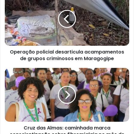
policial
desarticula
acampamentos
de
grupos
criminosos
em
Maragogipe
Operação policial desarticula acampamentos
de grupos criminosos em Maragogipe
Cruz
das
Almas:
caminhada
marca
conscientização
sobre
fibromialgia
no
Cruz das Almas: caminhada marca
mês
de