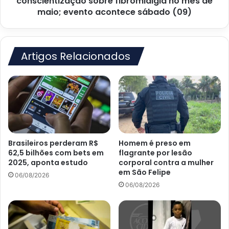
conscientização sobre fibromialgia no mês de
maio;
maio; evento acontece sábado (09)
evento
acontece
sábado
(09)
Artigos Relacionados
Brasileiros perderam R$
Homem é preso em
62,5 bilhões com bets em
flagrante por lesão
2025, aponta estudo
corporal contra a mulher
em São Felipe
06/08/2026
06/08/2026