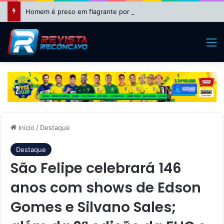
Homem é preso em flagrante por lesão corporal contra a mulher em São Felipe
M
Início
/
Destaque
Destaque
São Felipe celebrará 146
anos com shows de Edson
Gomes e Silvano Sales;