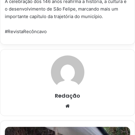
A celebração dos 146 anos reafirma a história, a cultura e
o desenvolvimento de São Felipe, marcando mais um
importante capítulo da trajetória do município.
#RevistaRecôncavo
Redação
Website
Operação