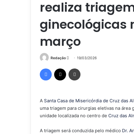
realiza triagem
ginecológicas 
março
Mande
Redação
19/03/2026
um
Facebook
X
Imprimir
e-
mail
A
Santa Casa de Misericórdia de Cruz das A
uma triagem para cirurgias eletivas na área 
unidade localizada no centro de
Cruz das A
A triagem será conduzida pelo médico
Dr. 