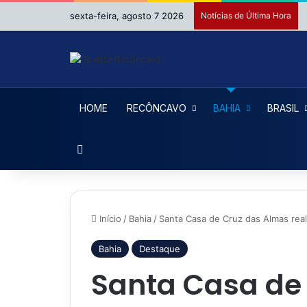
sexta-feira, agosto 7 2026
Notícias de Última Hora
HOME
RECÔNCAVO
BAHIA
BRASIL
Procurar por
Início
/
Bahia
/
Santa Casa de Cruz das Almas real
Bahia
Destaque
Santa Casa de