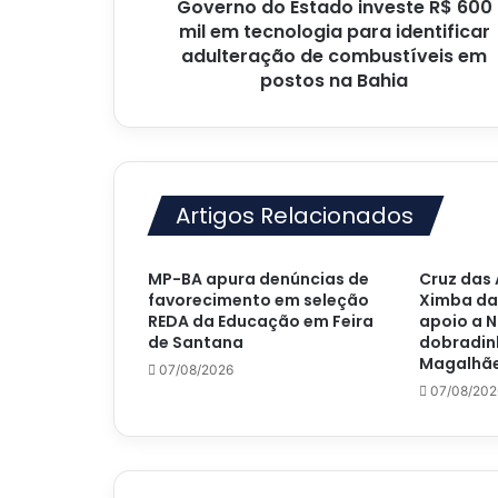
Governo do Estado investe R$ 600
para
identificar
mil em tecnologia para identificar
adulteração
adulteração de combustíveis em
de
postos na Bahia
combustíveis
em
postos
na
Bahia
Artigos Relacionados
MP-BA apura denúncias de
Cruz das 
favorecimento em seleção
Ximba da
REDA da Educação em Feira
apoio a N
de Santana
dobradin
Magalhãe
07/08/2026
07/08/202