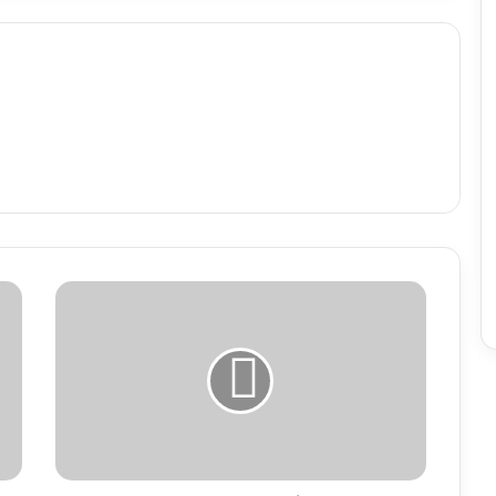
Governador
Mangabeira
recebe
menção
honrosa
no
Selo
SUAS
Bahia