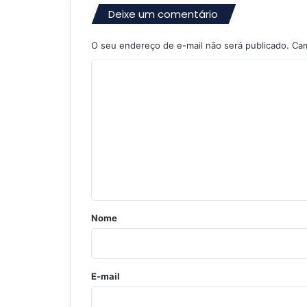
Deixe um comentário
O seu endereço de e-mail não será publicado.
Cam
C
o
m
e
n
t
á
r
Nome
i
o
*
E-mail