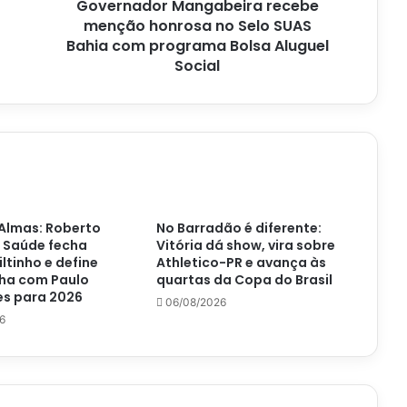
Governador Mangabeira recebe
com
programa
menção honrosa no Selo SUAS
Bolsa
Bahia com programa Bolsa Aluguel
Aluguel
Social
Social
Almas: Roberto
No Barradão é diferente:
 Saúde fecha
Vitória dá show, vira sobre
iltinho e define
Athletico-PR e avança às
ha com Paulo
quartas da Copa do Brasil
s para 2026
06/08/2026
6