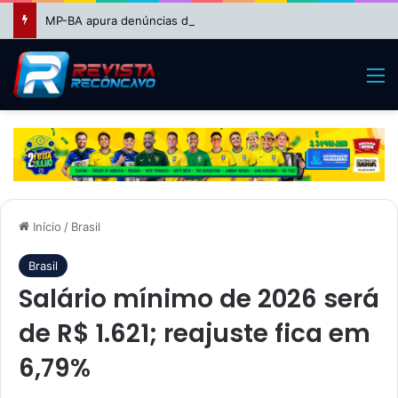
MP-BA apura denúncias de favorecimento em seleção REDA da Educação em Feira de Santana
M
Início
/
Brasil
Brasil
Salário mínimo de 2026 será
de R$ 1.621; reajuste fica em
6,79%