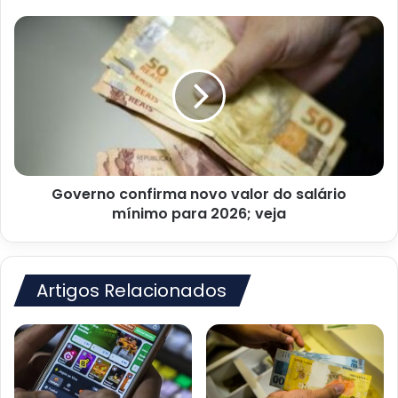
Governo
confirma
novo
valor
do
salário
mínimo
para
2026;
Governo confirma novo valor do salário
veja
mínimo para 2026; veja
Artigos Relacionados