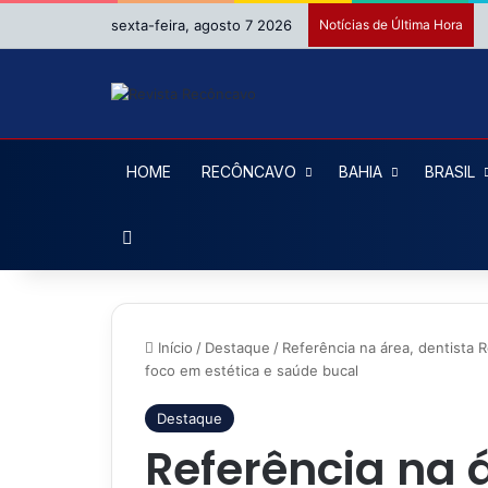
sexta-feira, agosto 7 2026
Notícias de Última Hora
HOME
RECÔNCAVO
BAHIA
BRASIL
Procurar por
Início
/
Destaque
/
Referência na área, dentista 
foco em estética e saúde bucal
Destaque
Referência na 