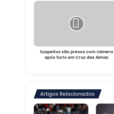
Suspeitos
são
presos
com
câmera
após
furto
em
Cruz
Suspeitos são presos com câmera
das
Almas
após furto em Cruz das Almas
Artigos Relacionados