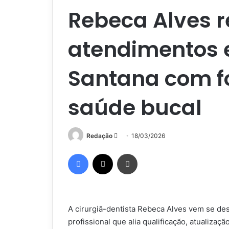
Rebeca Alves r
atendimentos 
Santana com fo
saúde bucal
Mande
Redação
18/03/2026
um
Facebook
X
Imprimir
e-
mail
A cirurgiã-dentista Rebeca Alves vem se de
profissional que alia qualificação, atualiza