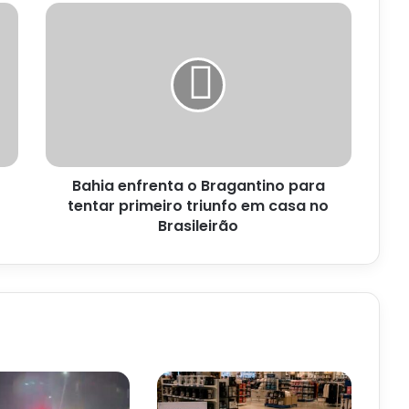
Bahia
enfrenta
o
Bragantino
para
tentar
primeiro
triunfo
em
Bahia enfrenta o Bragantino para
casa
no
tentar primeiro triunfo em casa no
Brasileirão
Brasileirão