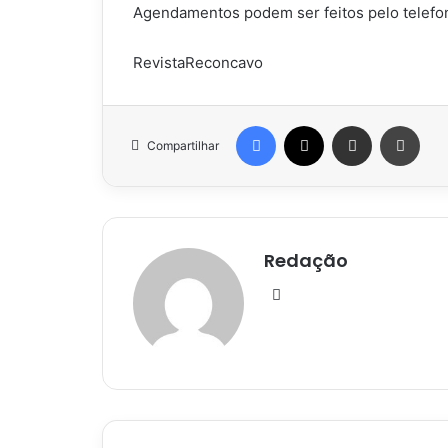
Agendamentos podem ser feitos pelo telefo
RevistaReconcavo
Facebook
X
Compartilhar via e-mail
Impr
Compartilhar
Redação
Website