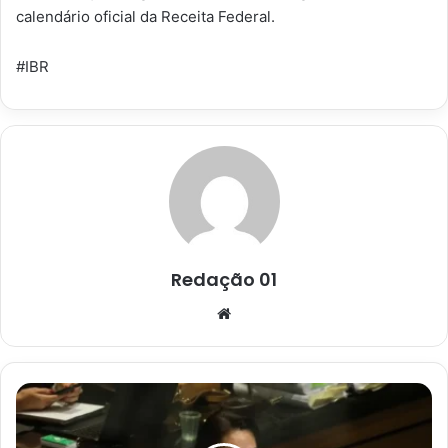
calendário oficial da Receita Federal.
#IBR
Redação 01
Website
Caso
Henry
Borel: