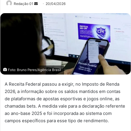
Mande
Redação 01
20/04/2026
um
e-
mail
Foto: Bruno Peres/Agência Brasil
A Receita Federal passou a exigir, no Imposto de Renda
2026, a informação sobre os saldos mantidos em contas
de plataformas de apostas esportivas e jogos online, as
chamadas bets. A medida vale para a declaração referente
ao ano-base 2025 e foi incorporada ao sistema com
campos específicos para esse tipo de rendimento.