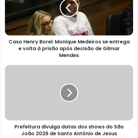
Monique
Medeiros
se
entrega
e
volta
Caso Henry Borel: Monique Medeiros se entrega
à
prisão
e volta à prisão após decisão de Gilmar
após
Mendes
decisão
de
Prefeitura
Gilmar
divulga
Mendes
datas
dos
shows
do
São
João
2026
Prefeitura divulga datas dos shows do São
de
Santo
João 2026 de Santo Antônio de Jesus