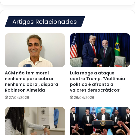
Antônio
de
Jesus
Artigos Relacionados
ACM não tem moral
Lula reage a ataque
nenhuma para cobrar
contra Trump: ‘Violência
nenhuma obra’, dispara
política é afronta a
Robinson Almeida
valores democráticos’
27/04/2026
26/04/2026