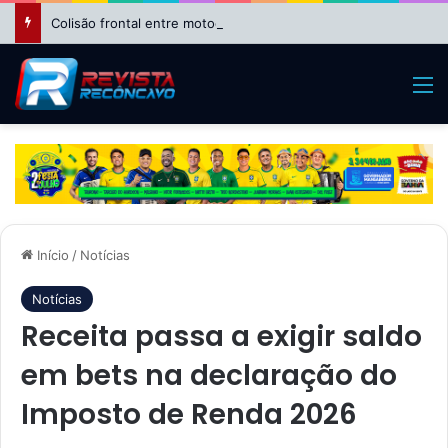
Colisão frontal entre motocicletas deixa feridos no bairro da Suzana, em Cruz das Almas
M
Início
/
Notícias
Notícias
Receita passa a exigir saldo
em bets na declaração do
Imposto de Renda 2026