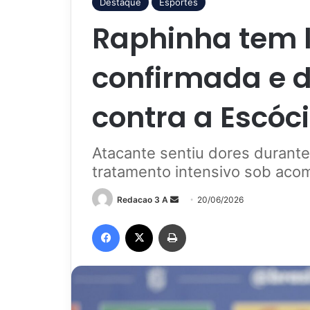
Destaque
Esportes
Raphinha tem 
confirmada e d
contra a Escóc
Atacante sentiu dores durante 
tratamento intensivo sob ac
Mande
Redacao 3 A
20/06/2026
um
Facebook
X
Imprimir
e-
mail