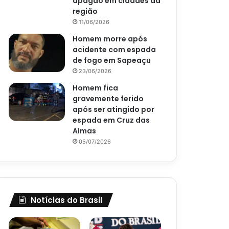
apagão em cidades da
região
11/06/2026
Homem morre após
acidente com espada
de fogo em Sapeaçu
23/06/2026
Homem fica
gravemente ferido
após ser atingido por
espada em Cruz das
Almas
05/07/2026
Notícias do Brasil