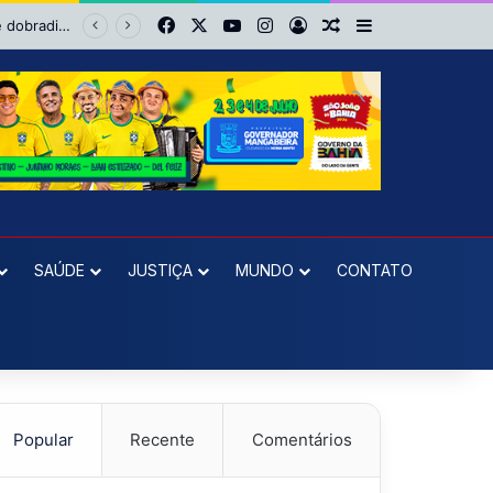
Facebook
X
YouTube
Instagram
Entrar
Artigo aleatório
Barra Lateral
No Barradão é diferente: Vitória dá show, vira sobre Athletico-PR e avança às quartas da Copa do Brasil
SAÚDE
JUSTIÇA
MUNDO
CONTATO
Popular
Recente
Comentários