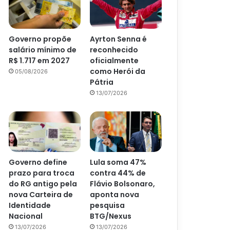
Governo propõe
Ayrton Senna é
salário mínimo de
reconhecido
R$ 1.717 em 2027
oficialmente
como Herói da
05/08/2026
Pátria
13/07/2026
Governo define
Lula soma 47%
prazo para troca
contra 44% de
do RG antigo pela
Flávio Bolsonaro,
nova Carteira de
aponta nova
Identidade
pesquisa
Nacional
BTG/Nexus
13/07/2026
13/07/2026