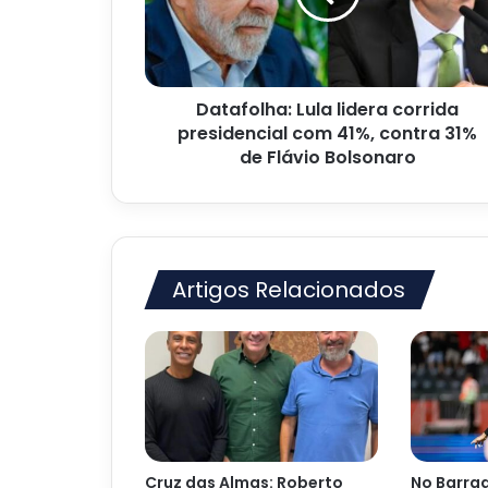
com
41%,
contra
31%
Datafolha: Lula lidera corrida
de
Flávio
presidencial com 41%, contra 31%
Bolsonaro
de Flávio Bolsonaro
Artigos Relacionados
Cruz das Almas: Roberto
No Barrad