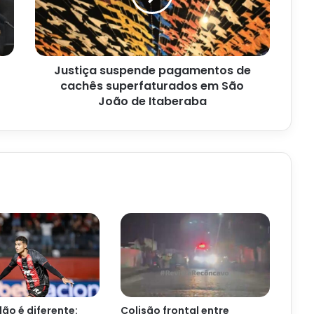
superfaturados
em
São
João
Justiça suspende pagamentos de
de
Itaberaba
cachês superfaturados em São
João de Itaberaba
ão é diferente:
Colisão frontal entre