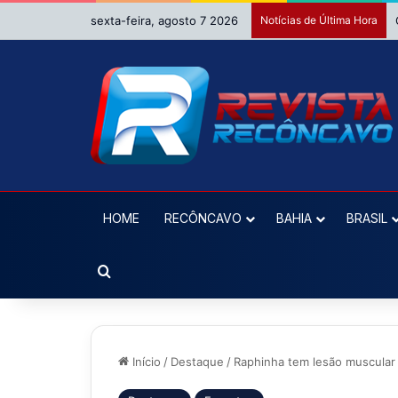
sexta-feira, agosto 7 2026
Notícias de Última Hora
HOME
RECÔNCAVO
BAHIA
BRASIL
Procurar por
Início
/
Destaque
/
Raphinha tem lesão muscular 