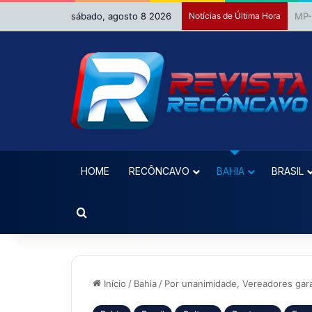
sábado, agosto 8 2026
Notícias de Última Hora
HOME
RECÔNCAVO
BAHIA
BRASIL
Procurar por
Início
/
Bahia
/
Por unanimidade, Vereadores gara