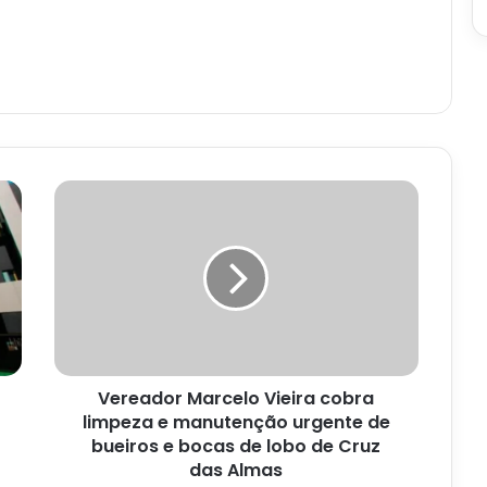
Vereador
Marcelo
Vieira
cobra
limpeza
e
manutenção
urgente
de
Vereador Marcelo Vieira cobra
bueiros
e
limpeza e manutenção urgente de
bocas
bueiros e bocas de lobo de Cruz
de
das Almas