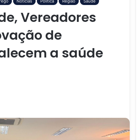
rego
Notícias
Política
Região
Saúde
de, Vereadores
ovação de
rtalecem a saúde