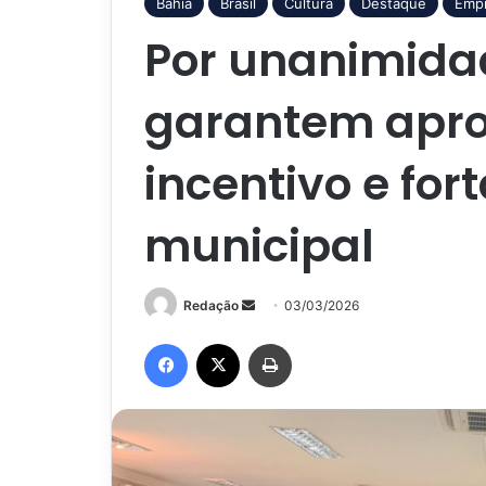
Bahia
Brasil
Cultura
Destaque
Emp
Por unanimida
garantem apr
incentivo e fo
municipal
Mande
Redação
03/03/2026
um
Facebook
X
Imprimir
e-
mail