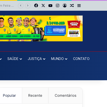
Facebook
X
YouTube
Instagram
Entrar
Artigo aleatório
Barra Lateral
Cruz das Almas: Roberto Ximba da Saúde fecha apoio a Niltinho e define dobradinha com Paulo Magalhães para 2026
SAÚDE
JUSTIÇA
MUNDO
CONTATO
Popular
Recente
Comentários