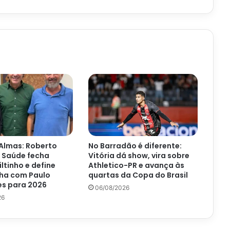
lobo
de
Cruz
das
Almas
Almas: Roberto
No Barradão é diferente:
 Saúde fecha
Vitória dá show, vira sobre
iltinho e define
Athletico-PR e avança às
ha com Paulo
quartas da Copa do Brasil
s para 2026
06/08/2026
26