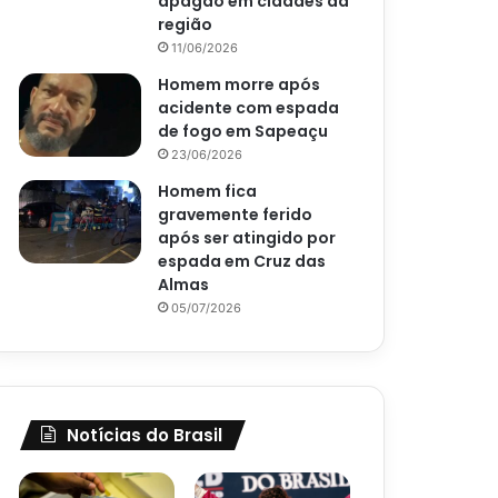
apagão em cidades da
região
11/06/2026
Homem morre após
acidente com espada
de fogo em Sapeaçu
23/06/2026
Homem fica
gravemente ferido
após ser atingido por
espada em Cruz das
Almas
05/07/2026
Notícias do Brasil