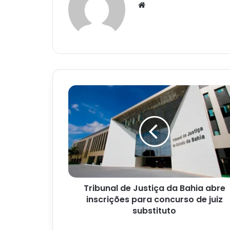
Website
Tribunal
de
Justiça
da
Bahia
abre
inscrições
para
concurso
Tribunal de Justiça da Bahia abre
de
juiz
inscrições para concurso de juiz
substituto
substituto