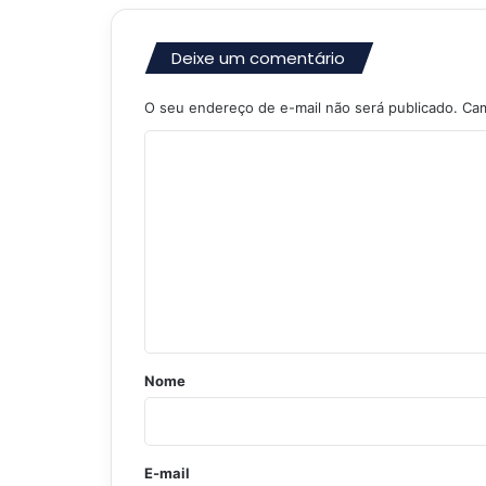
Deixe um comentário
O seu endereço de e-mail não será publicado.
Cam
C
o
m
e
n
t
á
r
Nome
i
o
*
E-mail