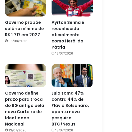
Governo propõe
Ayrton Senna é
salário mínimo de
reconhecido
R$ 1.717 em 2027
oficialmente
como Herói da
05/08/2026
Pátria
13/07/2026
Governo define
Lula soma 47%
prazo para troca
contra 44% de
do RG antigo pela
Flávio Bolsonaro,
nova Carteira de
aponta nova
Identidade
pesquisa
Nacional
BTG/Nexus
13/07/2026
13/07/2026